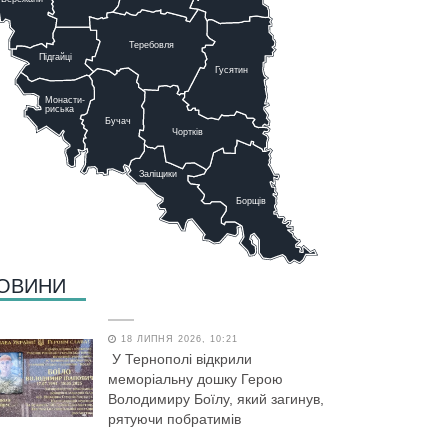
Теребовля
Підгайці
Г
у
сятин
Монасти-
риська
Бучач
Чо
р
тків
Заліщики
Борщів
ОВИНИ
18 ЛИПНЯ 2026, 10:21
У Тернополі відкрили
меморіальну дошку Герою
Володимиру Боїлу, який загинув,
рятуючи побратимів