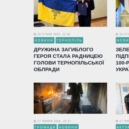
18 СІЧНЯ 2025, 11:54
16 СІЧ
НОВИНИ
ТЕРНОПІЛЬ
НОВ
ДРУЖИНА ЗАГИБЛОГО
ЗЕЛ
ГЕРОЯ СТАЛА РАДНИЦЕЮ
ПІДП
ГОЛОВИ ТЕРНОПІЛЬСЬКОЇ
100-
ОБЛРАДИ
УКРА
17 ЛИПНЯ 2026, 20:17
17 ЛИП
ГРОМАДИ
НОВИНИ
АКТУ