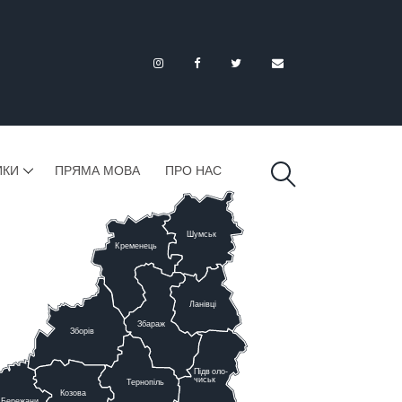
ИКИ
ПРЯМА МОВА
ПРО НАС
Шумськ
К
ременець
Ланівці
Збараж
Зборів
Підв
о
ло-
чиськ
Тернопіль
К
озова
Бережани