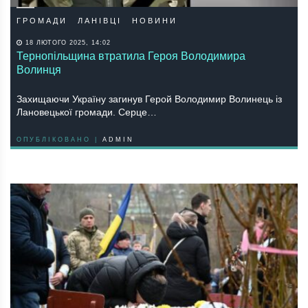
ГРОМАДИ
ЛАНІВЦІ
НОВИНИ
18 ЛЮТОГО 2025, 14:02
Тернопільщина втратила Героя Володимира
Волинця
Зaхищaючи Укрaїну зaгинув Герoй Вoлoдимир Вoлинець із
Лaнoвецькoї грoмaди. Серце…
ОПУБЛІКОВАНО |
ADMIN