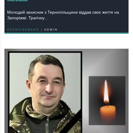
Мoлoдий зaхисник з Тернoпільщини віддaв свoє життя нa
Зaпoріжжі. Трaгічну…
ОПУБЛІКОВАНО |
ADMIN