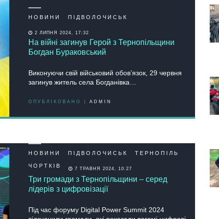
НОВИНИ
ПІДВОЛОЧИСЬК
2 ЛИПНЯ 2024, 17:32
На війні загинув Герой з Тернопільщини
Богдан Бураковський
Виконуючи свій військовий обов’язок, 29 червня
загинув житель села Богданівка…
ОПУБЛІКОВАНО |
ADMIN
НОВИНИ
ПІДВОЛОЧИСЬК
ТЕРНОПІЛЬ
ЧОРТКІВ
7 ТРАВНЯ 2024, 10:27
Три громади з Тернопільщини – серед
лідерів з цифровізації
Під час форуму Digital Power Summit 2024