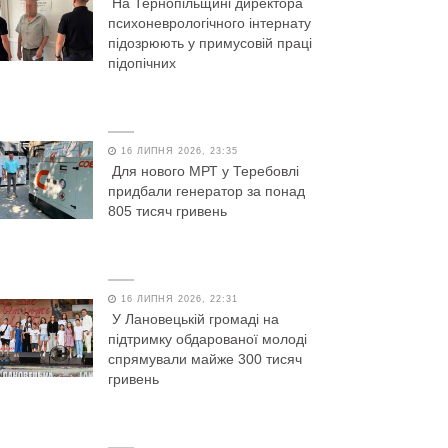
На Тернопільщині директора
психоневрологічного інтернату
підозрюють у примусовій праці
підопічних
16 ЛИПНЯ 2026, 23:35
Для нового МРТ у Теребовлі
придбали генератор за понад
805 тисяч гривень
16 ЛИПНЯ 2026, 22:31
У Лановецькій громаді на
підтримку обдарованої молоді
спрямували майже 300 тисяч
гривень