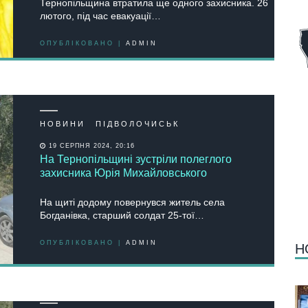
Тернопільщина втратила ще одного захисника. 26
лютого, під час евакуації…
ОПУБЛІКОВАНО |
ADMIN
НОВИНИ
ПІДВОЛОЧИСЬК
19 СЕРПНЯ 2024, 20:16
На Тернопільщині зустріли полеглого
захисника Юрія Михайловського
На щиті додому повернувся житель села
Богданівка, старший солдат 25-тої…
ОПУБЛІКОВАНО |
ADMIN
Н