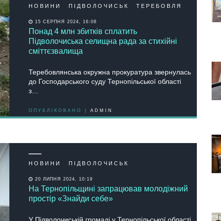
НОВИНИ
ПІДВОЛОЧИСЬК
ТЕРЕБОВЛЯ
15 СЕРПНЯ 2024, 16:08
Понад 4 млн збитків сплатить
Підволочиська селищна рада за стихійні
сміттєзвалища
Теребовлянська окружна прокуратура звернулась
до Господарського суду Тернопільської області
з…
ОПУБЛІКОВАНО |
ADMIN
НОВИНИ
ПІДВОЛОЧИСЬК
20 ЛИПНЯ 2024, 10:19
На Тернопільщині запрацював молодіжний
простір «Знайди себе»
У Підволочиській громаді у Тернопільської області