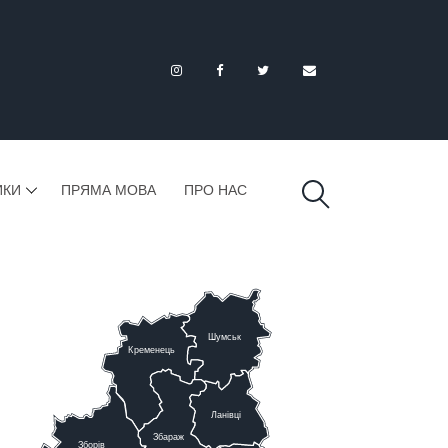
ИКИ
ПРЯМА МОВА
ПРО НАС
Шумськ
К
ременець
Ланівці
Збараж
Зборів