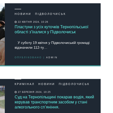
НОВИНИ
ПІДВОЛОЧИСЬК
22 КВІТНЯ 2024, 10:26
Пластуни з усіх куточків Тернопільської
області зʼїхалися у Підволочиськ
У суботу 19 квітня у Підволочиській громаді
відзначили 112-ту…
ОПУБЛІКОВАНО |
ADMIN
КРИМІНАЛ
НОВИНИ
ПІДВОЛОЧИСЬК
27 БЕРЕЗНЯ 2024, 10:25
Суд на Тернопільщині покарав водія, який
керував транспортним засобом у стані
алкогольного сп’яніння.