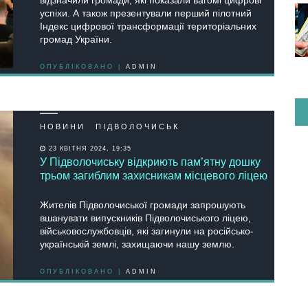
відзначили громади, які показали вагомі цифрові
успіхи. А також презентували перший пілотний
Індекс цифрової трансформації територіальних
громад України.
ОПУБЛІКОВАНО |
ADMIN
НОВИНИ
ПІДВОЛОЧИСЬК
23 КВІТНЯ 2024, 19:35
У Підволочиську відкриють пам’ятну дошку
трьом загиблим захисникам місцевого ліцею
Жителів Підволочиської громади запрошують
вшанувати випускників Підволочиського ліцею,
військовослужбовців, які загинули на російсько-
українській землі, захищаючи нашу землю.
ОПУБЛІКОВАНО |
ADMIN