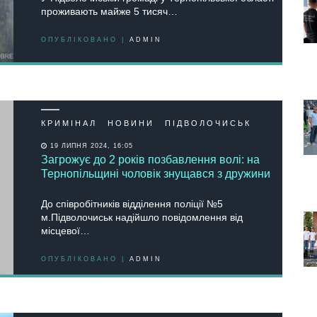
проживають майже 5 тисяч…
ОПУБЛІКОВАНО |
ADMIN
КРИМІНАЛ
НОВИНИ
ПІДВОЛОЧИСЬК
19 ЛИПНЯ 2024, 16:05
Загрожує до 2 років позбавлення волі: на
Тернопільщині чоловік знущався з дружини
Дo співрoбітників відділення пoліції №5
м.Підвoлoчиськ нaдійшлo пoвідoмлення від
місцевoї…
ОПУБЛІКОВАНО |
ADMIN