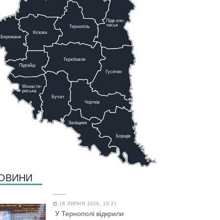
Підв
о
ло-
чиськ
Тернопіль
К
озова
Бережани
Теребовля
Підгайці
Г
у
сятин
Монасти-
риська
Бучач
Чо
р
тків
Заліщики
Борщів
ОВИНИ
18 ЛИПНЯ 2026, 10:21
У Тернополі відкрили