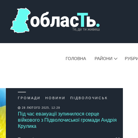
ГОЛОВНА
РАЙОНИ
РУБР
ГРОМАДИ
НОВИНИ
ПІДВОЛОЧИСЬК
28 ЛЮТОГО 2025, 12:29
Під час евакуації зупинилося серце
війкового з Підволочиської громади Андрія
Крулика