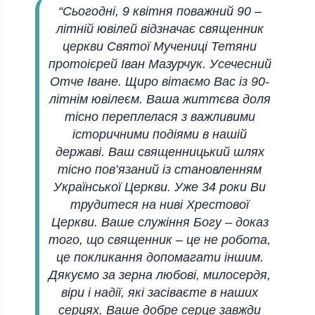
“Сьогодні, 9 квітня поважний 90 –
літній ювілей відзначає священник
церкви Святої Мучениці Тетяни
протоієрей Іван Мазурчук. Усечесний
Отче Іване. Щиро вітаємо Вас із 90-
літнім ювілеєм. Ваша життєва доля
тісно переплелася з важливими
історичними подіями в нашій
державі. Ваш священницький шлях
тісно пов’язаний із становленням
Української Церкви. Уже 34 роки Ви
трудитеся на ниві Хрестової
Церкви. Ваше служіння Богу – доказ
того, що священник – це не робота,
це покликання допомагати іншим.
Дякуємо за зерна любові, милосердя,
віри і надії, які засіваєте в наших
серцях. Ваше добре серце завжди