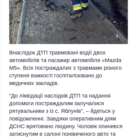
Внаслідок ДТП травмовані водії двох
автомобілів та пасажир автомобіля «Маzda
М5». Всіх постраждалих з травмами різного
ступеня важкості госпіталізовано до
медичних закладів.
“До ліквідації наслідків ДТП та надання
допомоги постраждалим залучалися
рятувальники з із с. Яблунів”, – йдеться у
повідомленні. Завдяки оперативним діям
ДСНС врятовано людину. Чоловік опинився
затиснутим в салоні понівеченого авто та