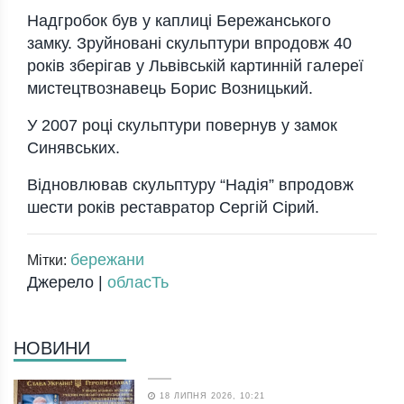
Надгробок був у каплиці Бережанського
замку. Зруйновані скульптури впродовж 40
років зберігав у Львівській картинній галереї
мистецтвознавець Борис Возницький.
У 2007 році скульптури повернув у замок
Синявських.
Відновлював скульптуру “Надія” впродовж
шести років реставратор Сергій Сірий.
бережани
Мітки:
Джерело |
обласТь
НОВИНИ
18 ЛИПНЯ 2026, 10:21