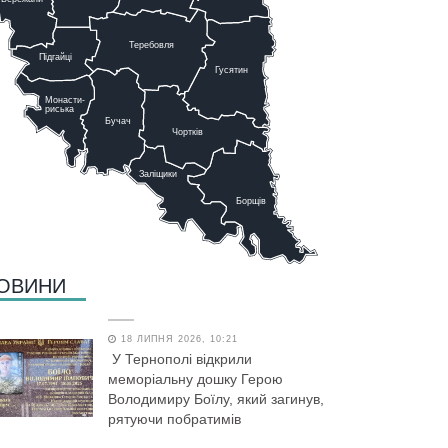
Теребовля
Підгайці
Г
у
сятин
Монасти-
риська
Бучач
Чо
р
тків
Заліщики
Борщів
ОВИНИ
18 ЛИПНЯ 2026, 10:21
У Тернополі відкрили
меморіальну дошку Герою
Володимиру Боїлу, який загинув,
рятуючи побратимів