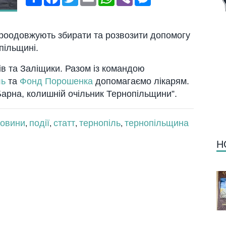
проодовжують збирати та розвозити допомогу
пільщині.
ів та Заліщики. Разом із командою
ль
та
Фонд Порошенка
допомагаємо лікарям.
Барна, колишній очільник Тернопільщини”.
овини
події
статт
тернопіль
тернопільщина
,
,
,
,
Н