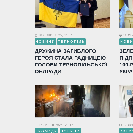
18 СІЧНЯ 2025, 11:54
16 СІЧ
НОВИНИ
ТЕРНОПІЛЬ
НОВ
ДРУЖИНА ЗАГИБЛОГО
ЗЕЛ
ГЕРОЯ СТАЛА РАДНИЦЕЮ
ПІДП
ГОЛОВИ ТЕРНОПІЛЬСЬКОЇ
100-
ОБЛРАДИ
УКРА
17 ЛИПНЯ 2026, 20:17
17 ЛИП
ГРОМАДИ
НОВИНИ
АКТУ