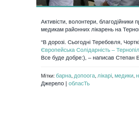
Активісти, волонтери, благодійники 
медикам районних лікарень на Терно
“В дорозі. Сьогодні Теребовля, Чортк
Європейська Солідарність – Тернопі
Все буде добре:), – написав Степан 
барна
допоога
лікарі
медики
н
Мітки:
,
,
,
,
Джерело |
обласТь