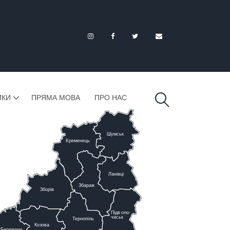
ИКИ
ПРЯМА МОВА
ПРО НАС
Шумськ
К
ременець
Ланівці
Збараж
Зборів
Підв
о
ло-
чиськ
Тернопіль
К
озова
Бережани