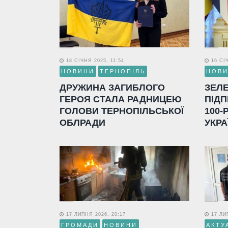
18 СІЧНЯ 2025, 11:54
16 СІЧ
НОВИНИ
ТЕРНОПІЛЬ
НОВ
ДРУЖИНА ЗАГИБЛОГО
ЗЕЛ
ГЕРОЯ СТАЛА РАДНИЦЕЮ
ПІДП
ГОЛОВИ ТЕРНОПІЛЬСЬКОЇ
100-
ОБЛРАДИ
УКРА
17 ЛИПНЯ 2026, 20:17
17 ЛИП
ГРОМАДИ
НОВИНИ
АКТУ