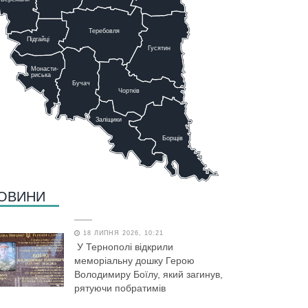
Теребовля
Підгайці
Г
у
сятин
Монасти-
риська
Бучач
Чо
р
тків
Заліщики
Борщів
ОВИНИ
18 ЛИПНЯ 2026, 10:21
У Тернополі відкрили
меморіальну дошку Герою
Володимиру Боїлу, який загинув,
рятуючи побратимів