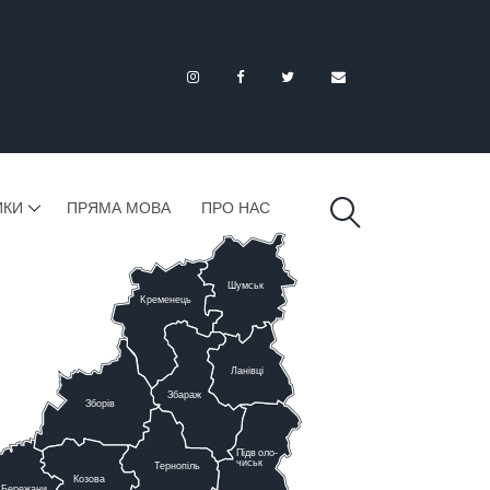
ИКИ
ПРЯМА МОВА
ПРО НАС
Шумськ
К
ременець
Ланівці
Збараж
Зборів
Підв
о
ло-
чиськ
Тернопіль
К
озова
Бережани