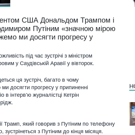
дентом США Дональдом Трампом і
одимиром Путіним «значною мірою
ожемо ми досягти прогресу у
ливість під час зустрічі з міністром
овим у Саудівській Аравії у вівторок.
еться ця зустріч, багато в чому
Н
 ми досягти прогресу у припиненні
іо в інтерв’ю журналістці Кетрін
рідж.
ії Трамп, який говорив з Путіним по телефону
, зустрінеться з Путіним до кінця місяця.