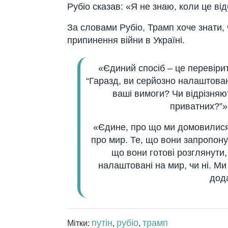
Рубіо сказав: «Я не знаю, коли це ві
За словами Рубіо, Трамп хоче знати,
припинення війни в Україні.
«Єдиний спосіб – це перевірити 
“Гаразд, ви серйозно налаштовані 
ваші вимоги? Чи відрізняют
приватних?”» 
«Єдине, про що ми домовилися,
про мир. Те, що вони запропону
що вони готові розглянути,
налаштовані на мир, чи ні. Ми
дода
путін
рубіо
трамп
Мітки:
,
,