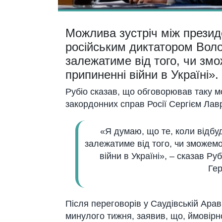
Можлива зустріч між прези
російським диктатором Вол
залежатиме від того, чи зм
припиненні війни в Україні».
Рубіо сказав, що обговорював таку мож
закордонних справ Росії Сергієм Лавр
«Я думаю, що те, коли відбуд
залежатиме від того, чи зможемо
війни в Україні», – сказав Руб
Гер
Після переговорів у Саудівській Арав
минулого тижня, заявив, що, ймовірно