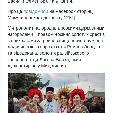
Василій Семенюк 8 та 9 квітня.
Про це
повідомили
на Facebook-сторінці
Микулинецького деканату УГКЦ.
Митрополит нагородив високими церковними
нагородами – правом носіння золотих хрестів
з прикрасами за ревне священниче служіння
ладичинського пароха отця Романа Зощука
та віцедекана, волонтера, військового
капелана отця Євгена Влоха, який
душпастирює у Микулинцях.