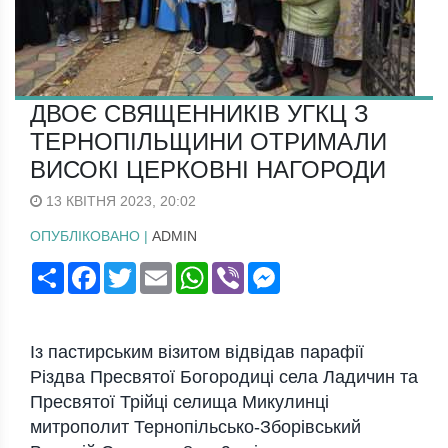
ДВОЄ СВЯЩЕННИКІВ УГКЦ З
ТЕРНОПІЛЬЩИНИ ОТРИМАЛИ
ВИСОКІ ЦЕРКОВНІ НАГОРОДИ
13 КВІТНЯ 2023, 20:02
ОПУБЛІКОВАНО |
ADMIN
Поширити
Facebook
Twitter
Email
WhatsApp
Viber
Messenger
Із пастирським візитом відвідав парафії
Різдва Пресвятої Богородиці села Ладичин та
Пресвятої Трійці селища Микулинці
митрополит Тернопільсько-Зборівський