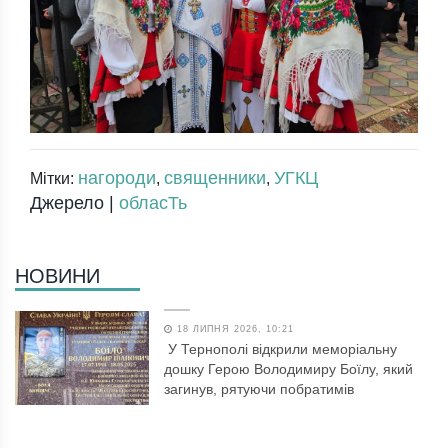
нагороди
священники
УГКЦ
Мітки:
,
,
Джерело |
обласТь
НОВИНИ
18 ЛИПНЯ 2026, 10:21
У Тернополі відкрили меморіальну
дошку Герою Володимиру Боїлу, який
загинув, рятуючи побратимів