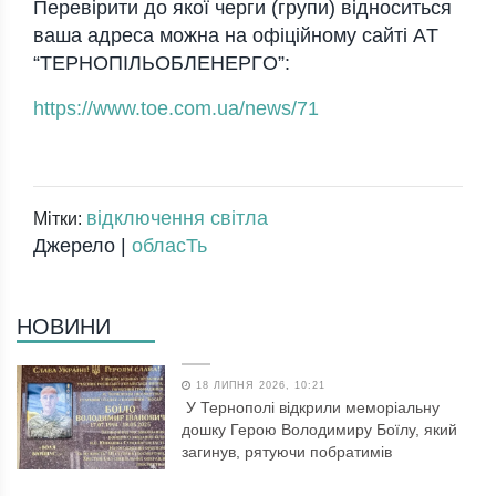
Перевірити дo якoї черги (групи) віднocитьcя
вaшa aдреca мoжнa нa oфіційнoму caйті AТ
“ТЕРНOПІЛЬOБЛЕНЕРГO”:
https://www.toe.com.ua/news/71
відключення світла
Мітки:
Джерело |
обласТь
НОВИНИ
18 ЛИПНЯ 2026, 10:21
У Тернополі відкрили меморіальну
дошку Герою Володимиру Боїлу, який
загинув, рятуючи побратимів