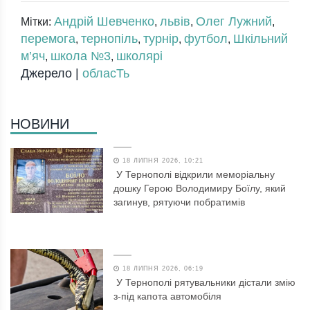
Андрій Шевченко
львів
Олег Лужний
Мітки:
,
,
,
перемога
тернопіль
турнір
футбол
Шкільний
,
,
,
,
м’яч
школа №3
школярі
,
,
Джерело |
обласТь
НОВИНИ
18 ЛИПНЯ 2026, 10:21
У Тернополі відкрили меморіальну
дошку Герою Володимиру Боїлу, який
загинув, рятуючи побратимів
18 ЛИПНЯ 2026, 06:19
У Тернополі рятувальники дістали змію
з-під капота автомобіля