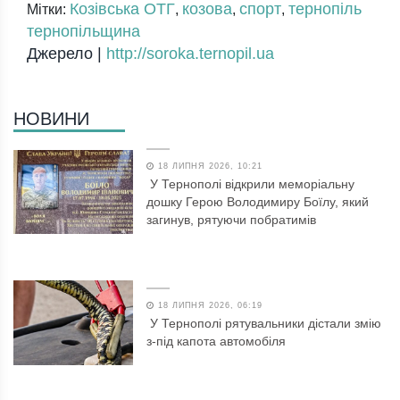
Козівська ОТГ
козова
спорт
тернопіль
Мітки:
,
,
,
тернопільщина
Джерело |
http://soroka.ternopil.ua
НОВИНИ
18 ЛИПНЯ 2026, 10:21
У Тернополі відкрили меморіальну
дошку Герою Володимиру Боїлу, який
загинув, рятуючи побратимів
18 ЛИПНЯ 2026, 06:19
У Тернополі рятувальники дістали змію
з-під капота автомобіля