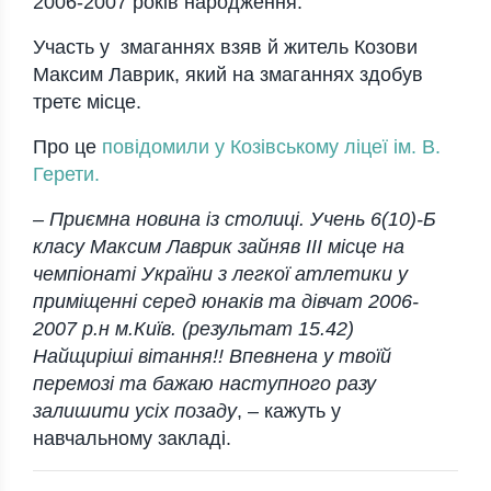
2006-2007 років народження.
Участь у змаганнях взяв й житель Козови
Максим Лаврик, який на змаганнях здобув
третє місце.
Про це
повідомили у Козівському ліцеї ім. В.
Герети.
– Приємна новина із столиці. Учень 6(10)-Б
класу Максим Лаврик зайняв ІІІ місце на
чемпіонаті України з легкої атлетики у
приміщенні серед юнаків та дівчат 2006-
2007 р.н м.Київ. (результат 15.42)
Найщиріші вітання!! Впевнена у твоїй
перемозі та бажаю наступного разу
залишити усіх позаду
,
– кажуть у
навчальному закладі.