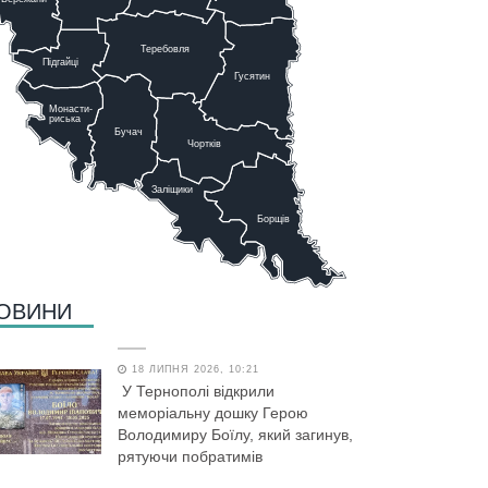
Теребовля
Підгайці
Г
у
сятин
Монасти-
риська
Бучач
Чо
р
тків
Заліщики
Борщів
ОВИНИ
18 ЛИПНЯ 2026, 10:21
У Тернополі відкрили
меморіальну дошку Герою
Володимиру Боїлу, який загинув,
рятуючи побратимів