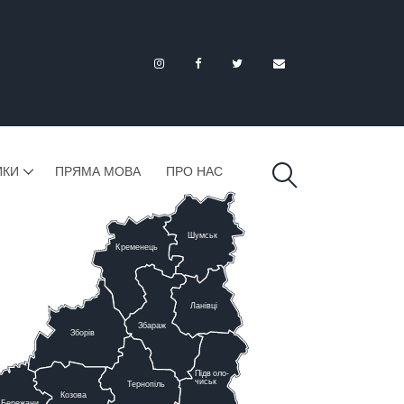
ИКИ
ПРЯМА МОВА
ПРО НАС
Шумськ
К
ременець
Ланівці
Збараж
Зборів
Підв
о
ло-
чиськ
Тернопіль
К
озова
Бережани