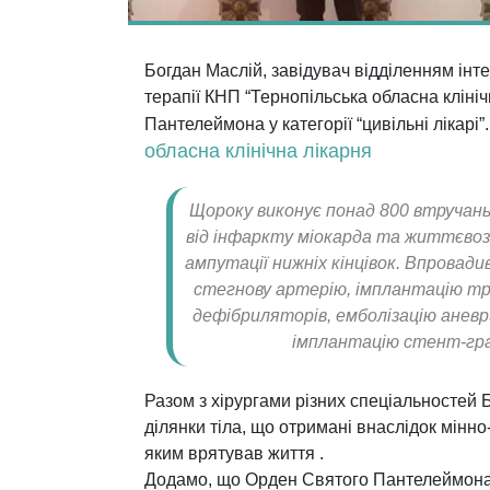
Богдан Маслій, завідувач відділенням інтер
терапії КНП “Тернопільська обласна клін
Пантелеймона у категорії “цивільні лікарі
обласна клінічна лікарня
Щороку виконує понад 800 втручань 
від інфаркту міокарда та життєвоз
ампутації нижніх кінцівок. Впровади
стегнову артерію, імплантацію т
дефібриляторів, емболізацію аневр
імплантацію стент-граф
Разом з хірургами різних спеціальностей 
ділянки тіла, що отримані внаслідок мінно
яким врятував життя .
Додамо, що
Орден Святого Пантелеймона 