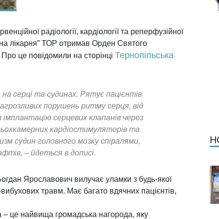
венційної радіології, кардіології та реперфузійної
ічна лікарня” ТОР отримав Орден Святого
Тернопільська
”. Про це повідомили на сторінці
на серці та судинах. Рятує пацієнтів
агрозливих порушень ритму серця, від
в імплантацію серцевих клапанів через
рьохкамерних кардіостимуляторів та
Н
изм судин головного мозку спіралями,
тів, – йдеться в дописі.
Богдан Ярославович вилучає уламки з будь-якої
-вибухових травм. Має багато вдячних пацієнтів,
– це найвища громадська нагорода, яку