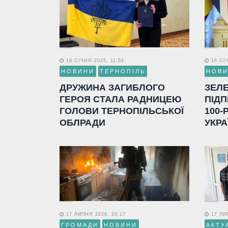
18 СІЧНЯ 2025, 11:54
16 СІЧ
НОВИНИ
ТЕРНОПІЛЬ
НОВ
ДРУЖИНА ЗАГИБЛОГО
ЗЕЛ
ГЕРОЯ СТАЛА РАДНИЦЕЮ
ПІДП
ГОЛОВИ ТЕРНОПІЛЬСЬКОЇ
100-
ОБЛРАДИ
УКРА
17 ЛИПНЯ 2026, 20:17
17 ЛИП
ГРОМАДИ
НОВИНИ
АКТУ