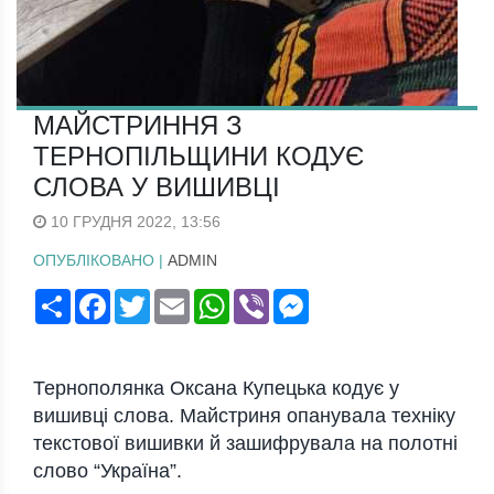
МАЙСТРИННЯ З
ТЕРНОПІЛЬЩИНИ КОДУЄ
СЛОВА У ВИШИВЦІ
10 ГРУДНЯ 2022, 13:56
ОПУБЛІКОВАНО |
ADMIN
Поширити
Facebook
Twitter
Email
WhatsApp
Viber
Messenger
Тернополянка Оксана Купецька кодує у
вишивці слова. Майстриня опанувала техніку
текстової вишивки й зашифрувала на полотні
слово “Україна”.