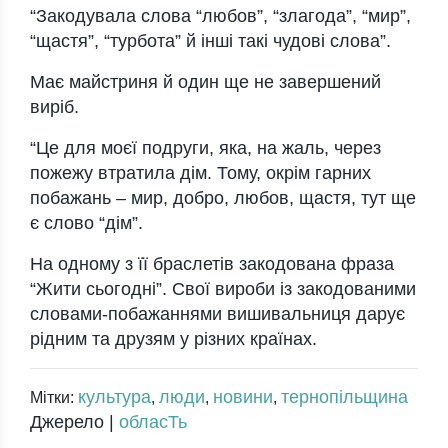
“Закодувала слова “любов”, “злагода”, “мир”,
“щастя”, “турбота” й інші такі чудові слова”.
Має майстриня й один ще не завершений
виріб.
“Це для моєї подруги, яка, на жаль, через
пожежу втратила дім. Тому, окрім гарних
побажань – мир, добро, любов, щастя, тут ще
є слово “дім”.
На одному з її браслетів закодована фраза
“Жити сьогодні”. Свої вироби із закодованими
словами-побажаннями вишивальниця дарує
рідним та друзям у різних країнах.
культура
люди
новини
тернопільщина
Мітки:
,
,
,
Джерело |
обласТь