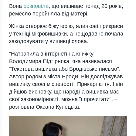
Вона
розповіла
, що вишиває понад 20 років,
ремесло перейняла від матері.
Жінка створює біжутерію, ялинкові прикраси
у техніці мікровишивки, а нещодавно почала
закодовувати у вишивці слова.
“Натрапила в інтернеті на книжку
Володимира Підгірняка, яка називалася
“Текстова вишивка або Бродівське письмо”.
Автор родом з міста Броди. Він досліджував
вишивку своєї місцевості і Прикарпаття. І він
дійшов висновку, що народна вишивка має
свої закономірності, можна її прочитати”, –
розповіла Оксана Купецька.