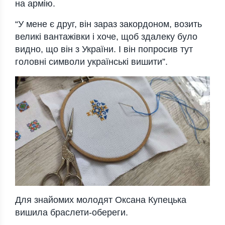
на армію.
“У мене є друг, він зараз закордоном, возить
великі вантажівки і хоче, щоб здалеку було
видно, що він з України. І він попросив тут
головні символи українські вишити”.
Для знайомих молодят Оксана Купецька
вишила браслети-обереги.