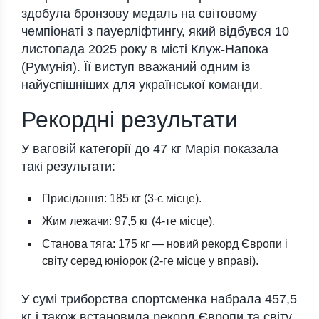
здобула бронзову медаль на світовому
чемпіонаті з пауерліфтингу, який відбувся 10
листопада 2025 року в місті Клуж‑Напока
(Румунія). Її виступ вважаний одним із
найуспішніших для української команди.
Рекордні результати
У ваговій категорії до 47 кг Марія показала
такі результати:
Присідання: 185 кг (3-є місце).
Жим лежачи: 97,5 кг (4-те місце).
Станова тяга: 175 кг — новий рекорд Європи і
світу серед юніорок (2-ге місце у вправі).
У сумі триборства спортсменка набрала 457,5
кг і також встановила рекорд Європи та світу