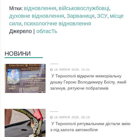
відновлення
військовослужбовці
Мітки:
,
,
духовне відновлення
Зарваниця
ЗСУ
місце
,
,
,
сили
психологічне відновлення
,
Джерело |
обласТь
НОВИНИ
18 ЛИПНЯ 2026, 10:21
У Тернополі відкрили меморіальну
дошку Герою Володимиру Боїлу, який
загинув, рятуючи побратимів
18 ЛИПНЯ 2026, 06:19
У Тернополі рятувальники дістали змію
з-під капота автомобіля