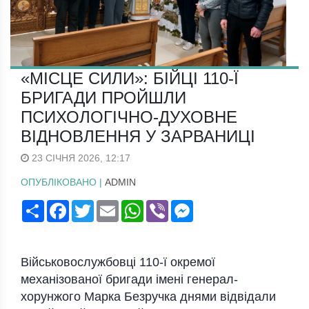
«МІСЦЕ СИЛИ»: БІЙЦІ 110-Ї
БРИГАДИ ПРОЙШЛИ
ПСИХОЛОГІЧНО-ДУХОВНЕ
ВІДНОВЛЕННЯ У ЗАРВАНИЦІ
23 СІЧНЯ 2026, 12:17
ОПУБЛІКОВАНО |
ADMIN
Поширити
Facebook
Twitter
Email
WhatsApp
Viber
Messenger
Військовослужбовці 110-ї окремої
механізованої бригади імені генерал-
хорунжого Марка Безручка днями відвідали