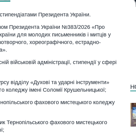
 стипендіатами Президента України.
азом Президента України №383/2026 «Про
раїни для молодих письменників і митців у
зотворчого, хореографічного, естрадно-
а».
ій військовій адміністрації, стипендії у сфері
рсу відділу «Духові та ударні інструменти»
Н
о коледжу імені Соломії Крушельницької;
опільського фахового мистецького коледжу
ик Тернопільського фахового мистецького
ї;