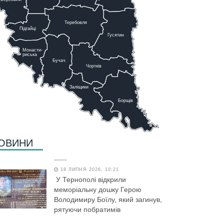
Теребовля
Підгайці
Г
у
сятин
Монасти-
риська
Бучач
Чо
р
тків
Заліщики
Борщів
ОВИНИ
18 ЛИПНЯ 2026, 10:21
У Тернополі відкрили
меморіальну дошку Герою
Володимиру Боїлу, який загинув,
рятуючи побратимів