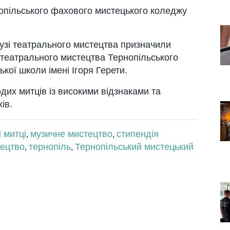
опільського фахового мистецького коледжу
узі театрального мистецтва призначили
 театрального мистецтва Тернопільського
кої школи імені Ігоря Герети.
дих митців із високими відзнаками та
ів.
 митці
музичне мистецтво
стипендія
,
,
тецтво
тернопіль
Тернопільський мистецький
,
,