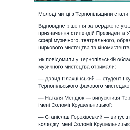
Молоді митці з Тернопільщини стали
Відповідне рішення затверджене ук
призначення стипендій Президента Ук
сфері музичного, театрального, обра
циркового мистецтва та кіномистецтв
Як повідомили у Тернопільській обласн
музичного мистецтва отримали:
— Давид Плахцінський — студент І ку
Тернопільського фахового мистецьког
— Наталя Мендюк — випускниця Терн
імені Соломії Крушельницької;
— Станіслав Горохівський — випускн
коледжу імені Соломії Крушельницько