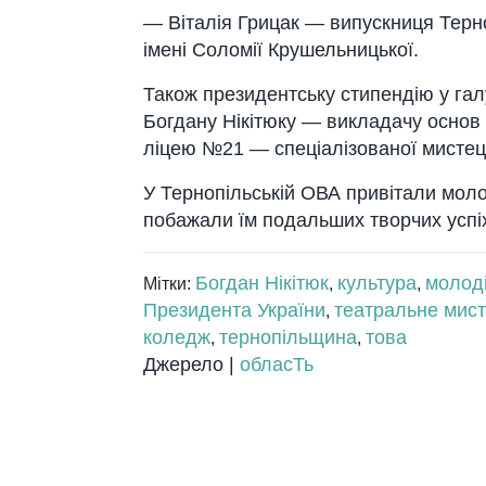
— Віталія Грицак — випускниця Терн
імені Соломії Крушельницької.
Також президентську стипендію у гал
Богдану Нікітюку — викладачу основ
ліцею №21 — спеціалізованої мистець
У Тернопільській ОВА привітали моло
побажали їм подальших творчих успіх
Богдан Нікітюк
культура
молоді
Мітки:
,
,
Президента України
театральне мис
,
коледж
тернопільщина
това
,
,
Джерело |
обласТь