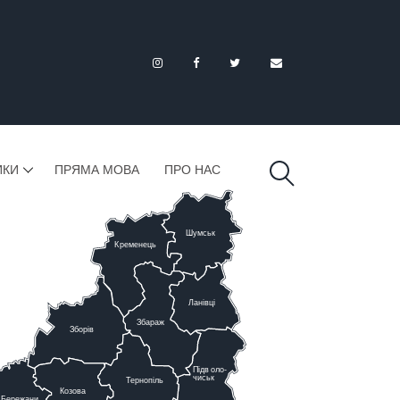
ИКИ
ПРЯМА МОВА
ПРО НАС
Шумськ
К
ременець
Ланівці
Збараж
Зборів
Підв
о
ло-
чиськ
Тернопіль
К
озова
Бережани