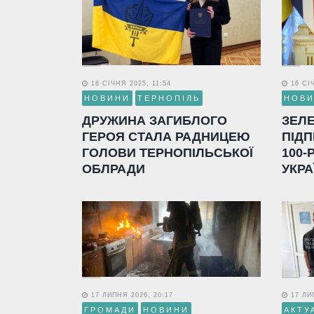
18 СІЧНЯ 2025, 11:54
16 СІЧ
НОВИНИ
ТЕРНОПІЛЬ
НОВ
ДРУЖИНА ЗАГИБЛОГО
ЗЕЛ
ГЕРОЯ СТАЛА РАДНИЦЕЮ
ПІДП
ГОЛОВИ ТЕРНОПІЛЬСЬКОЇ
100-
ОБЛРАДИ
УКРА
17 ЛИПНЯ 2026, 20:17
17 ЛИП
ГРОМАДИ
НОВИНИ
АКТУ