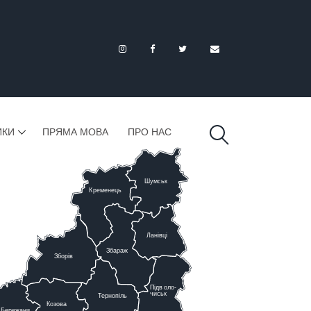
ИКИ
ПРЯМА МОВА
ПРО НАС
Шумськ
К
ременець
Ланівці
Збараж
Зборів
Підв
о
ло-
чиськ
Тернопіль
К
озова
Бережани