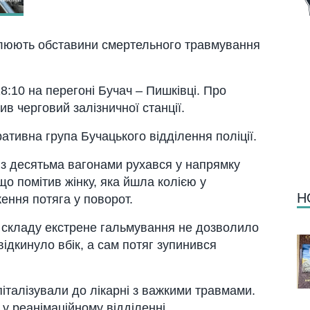
влюють обставини смертельного травмування
8:10 на перегоні Бучач – Пишківці. Про
ив черговий залізничної станції.
ативна група Бучацького відділення поліції.
із десятьма вагонами рухався у напрямку
що помітив жінку, яка йшла колією у
Н
ення потяга у поворот.
у складу екстрене гальмування не дозволило
відкинуло вбік, а сам потяг зупинився
піталізували до лікарні з важкими травмами.
у реанімаційному відділенні.