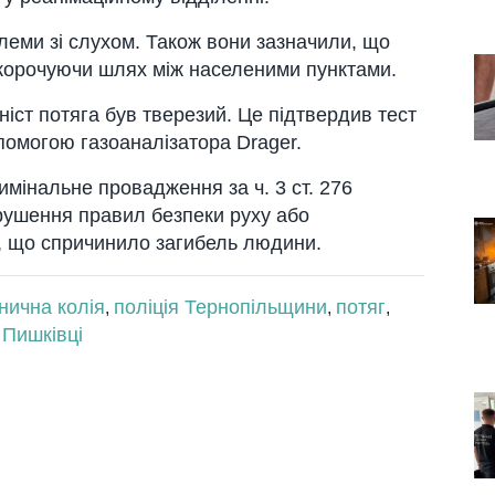
леми зі слухом. Також вони зазначили, що
 скорочуючи шлях між населеними пунктами.
ст потяга був тверезий. Це підтвердив тест
опомогою газоаналізатора Drager.
римінальне провадження за ч. 3 ст. 276
рушення правил безпеки руху або
у, що спричинило загибель людини.
знична колія
поліція Тернопільщини
потяг
,
,
,
 Пишківці