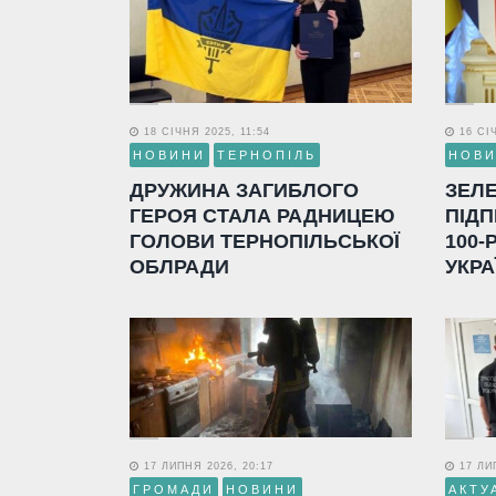
18 СІЧНЯ 2025, 11:54
16 СІЧ
НОВИНИ
ТЕРНОПІЛЬ
НОВ
ДРУЖИНА ЗАГИБЛОГО
ЗЕЛ
ГЕРОЯ СТАЛА РАДНИЦЕЮ
ПІДП
ГОЛОВИ ТЕРНОПІЛЬСЬКОЇ
100-
ОБЛРАДИ
УКРА
17 ЛИПНЯ 2026, 20:17
17 ЛИП
ГРОМАДИ
НОВИНИ
АКТУ