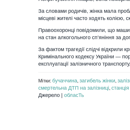
За словами родичів, жінка мала проб
місцеві жителі часто ходять колією,
Правоохоронці повідомили, що машині
на стан алкогольного сп’яніння за д
За фактом трагедії слідчі відкрили к
Кримінального кодексу України — по
експлуатації залізничного транспорт
бучаччина
загибель жінки
залі
Мітки:
,
,
смертельна ДТП на залізниці
станція
,
Джерело |
обласТь