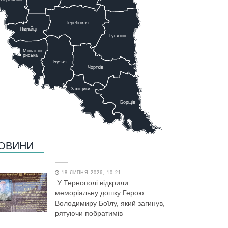
Теребовля
Підгайці
Г
у
сятин
Монасти-
риська
Бучач
Чо
р
тків
Заліщики
Борщів
ОВИНИ
18 ЛИПНЯ 2026, 10:21
У Тернополі відкрили
меморіальну дошку Герою
Володимиру Боїлу, який загинув,
рятуючи побратимів