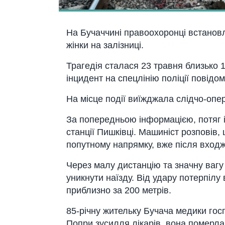
На Бучаччині правоохоронці встано
жінки на залізниці.
Трагедія сталася 23 травня близько 1
інцидент на спецлінію поліції повідом
На місце події виїжджала слідчо-опер
За попередньою інформацією, потяг 
станції Пишківці. Машиніст розповів, 
попутному напрямку, вже після входж
Через малу дистанцію та значну ваг
уникнути наїзду. Від удару потерпілу 
приблизно за 200 метрів.
85-річну жительку Бучача медики гос
Попри зусилля лікарів, вона померла 