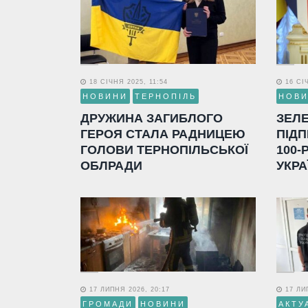
18 СІЧНЯ 2025, 11:54
16 СІЧ
НОВИНИ
ТЕРНОПІЛЬ
НОВ
ДРУЖИНА ЗАГИБЛОГО
ЗЕЛ
ГЕРОЯ СТАЛА РАДНИЦЕЮ
ПІДП
ГОЛОВИ ТЕРНОПІЛЬСЬКОЇ
100-
ОБЛРАДИ
УКРА
17 ЛИПНЯ 2026, 20:17
17 ЛИП
ГРОМАДИ
НОВИНИ
АКТУ