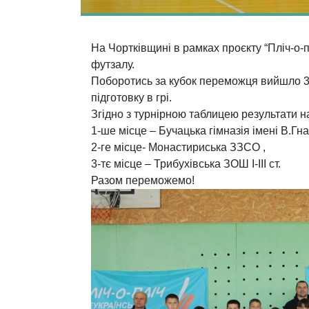
На Чортківщині в рамках проєкту “
Пліч-о-п
футзалу.
Поборотись за кубок переможця вийшло 3 
підготовку в грі.
Згідно з турнірною таблицею результати н
1-ше місце – Бучацька гімназія імені В.Гн
2-ге місце- Монастириська ЗЗСО ,
3-тє місце – Трибухівська ЗОШ І-ІІІ ст.
Разом переможемо!