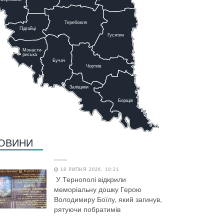
Теребовля
Підгайці
Г
у
сятин
Монасти-
риська
Бучач
Чо
р
тків
Заліщики
Борщів
ОВИНИ
18 ЛИПНЯ 2026, 10:21
У Тернополі відкрили
меморіальну дошку Герою
Володимиру Боїлу, який загинув,
рятуючи побратимів