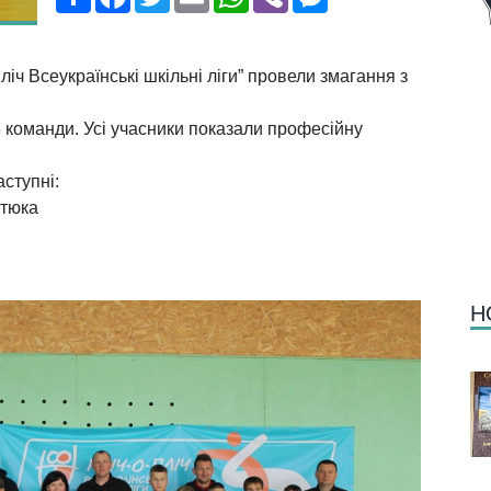
ліч Всеукраїнські шкільні ліги”
провели змагання з
команди. Усі учасники показали професійну
аступні:
атюка
Н