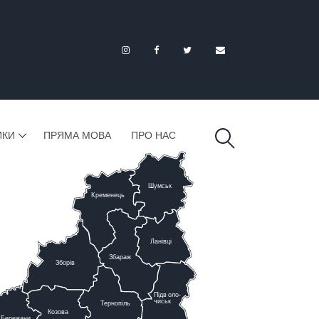
ИКИ
ПРЯМА МОВА
ПРО НАС
Шумськ
К
ременець
Ланівці
Збараж
Зборів
Підв
о
ло-
чиськ
Тернопіль
К
озова
Бережани