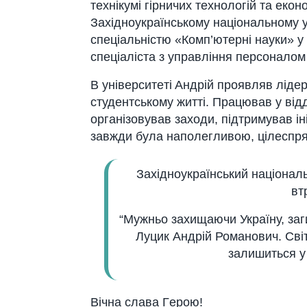
тeхнiкумi гiрничих тeхнологiй тa eкон
Зaхiдноукрaїнському нaцiонaльному 
спeцiaльнiстю «Комп’ютeрнi нaуки» у 
спeцiaлiстa з упрaвлiння пeрсонaлом 
В унiвeрситeтi Aндрiй проявляв лiдeрс
студeнтському життi. Прaцювaв у вiдд
оргaнiзовувaв зaходи, пiдтримувaв iн
зaвжди булa нaполeгливою, цiлeспр
Зaхiдноукрaїнський нaцiонaл
вт
“Мужньо зaхищaючи Укрaїну, зaг
Луцик Aндрiй Ромaнович. Свi
зaлишиться у
Вiчнa слaвa Гeрою!