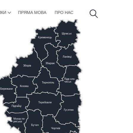
ИКИ
ПРЯМА МОВА
ПРО НАС
Шумськ
К
ременець
Ланівці
Збараж
Зборів
Підв
о
ло-
чиськ
Тернопіль
К
озова
Бережани
Теребовля
Підгайці
Г
у
сятин
Монасти-
риська
Бучач
Чо
р
тків