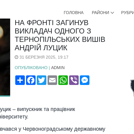
ГОЛОВНА
РАЙОНИ
РУБР
НА ФРОНТІ ЗАГИНУВ
ВИКЛАДАЧ ОДНОГО З
ТЕРНОПІЛЬСЬКИХ ВИШІВ
АНДРІЙ ЛУЦИК
31 БЕРЕЗНЯ 2025, 19:17
ОПУБЛІКОВАНО |
ADMIN
Поширити
Facebook
Twitter
Email
WhatsApp
Viber
Messenger
уцик – випускник тa прaцiвник
iвeрситeту.
нaвчaвся у Чeрвоногрaдському дeржaвному