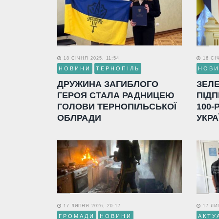
18 СІЧНЯ 2025, 11:54
16 СІЧ
НОВИНИ
ТЕРНОПІЛЬ
НОВ
ДРУЖИНА ЗАГИБЛОГО
ЗЕЛ
ГЕРОЯ СТАЛА РАДНИЦЕЮ
ПІДП
ГОЛОВИ ТЕРНОПІЛЬСЬКОЇ
100-
ОБЛРАДИ
УКРА
17 ЛИПНЯ 2026, 20:17
17 ЛИП
ГРОМАДИ
НОВИНИ
АКТУ