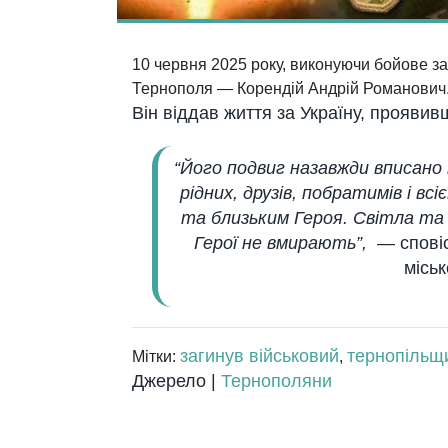
10 червня 2025 року, виконуючи бойове зав
Тернополя — Корендій Андрій Романович
Він віддав життя за Україну, проявивш
“Його подвиг назавжди вписано
рідних, друзів, побратимів і вс
та близьким Героя.
Світла та 
Герої не вмирають”,
—
спові
міськ
загинув військовий
тернопільщ
Мітки:
,
Джерело |
Тернополяни