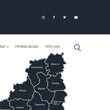
ИКИ
ПРЯМА МОВА
ПРО НАС
Шумськ
К
ременець
Ланівці
Збараж
Зборів
Підв
о
ло-
чиськ
Тернопіль
К
озова
Бережани