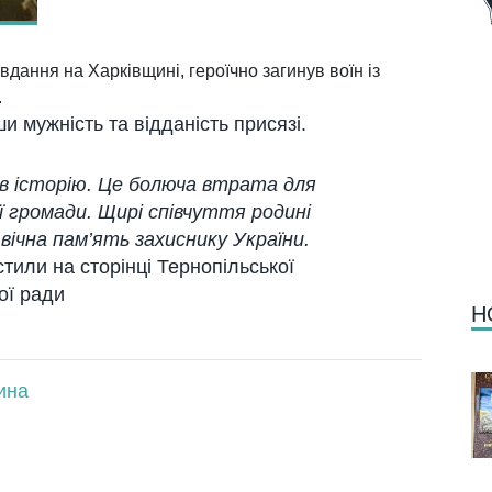
дання на Харківщині, героїчно загинув воїн із
.
и мужність та відданість присязі.
 в історію. Це болюча втрата для
ієї громади. Щирі співчуття родині
вічна пам’ять захиснику України.
стили на сторінці Тернопільської
ої ради
Н
ина