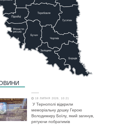
Теребовля
Підгайці
Г
у
сятин
Монасти-
риська
Бучач
Чо
р
тків
Заліщики
Борщів
ОВИНИ
18 ЛИПНЯ 2026, 10:21
У Тернополі відкрили
меморіальну дошку Герою
Володимиру Боїлу, який загинув,
рятуючи побратимів