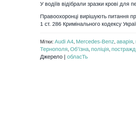
У водіїв відібрали зразки крові для п
Правоохоронці вирішують питання пр
1 ст. 286 Кримінального кодексу Укра
Audi A4
Mercedes-Benz
аварія
Мітки:
,
,
,
Тернополя
Об’їзна
поліція
постражд
,
,
,
Джерело |
обласТь