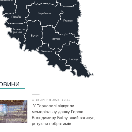
Теребовля
Підгайці
Г
у
сятин
Монасти-
риська
Бучач
Чо
р
тків
Заліщики
Борщів
ОВИНИ
18 ЛИПНЯ 2026, 10:21
У Тернополі відкрили
меморіальну дошку Герою
Володимиру Боїлу, який загинув,
рятуючи побратимів