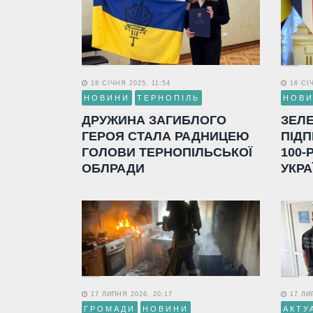
18 СІЧНЯ 2025, 11:54
16 СІЧ
НОВИНИ
ТЕРНОПІЛЬ
НОВ
ДРУЖИНА ЗАГИБЛОГО
ЗЕЛ
ГЕРОЯ СТАЛА РАДНИЦЕЮ
ПІДП
ГОЛОВИ ТЕРНОПІЛЬСЬКОЇ
100-
ОБЛРАДИ
УКРА
17 ЛИПНЯ 2026, 20:17
17 ЛИП
ГРОМАДИ
НОВИНИ
АКТУ