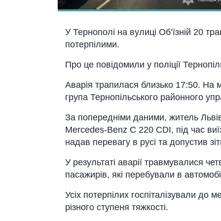
У Тернополі на вулиці Об’їзній 20 т
потерпілими.
Про це повідомили у поліції Тернопіль
Аварія трапилася близько 17:50. На 
група Тернопільського районного упра
За попередніми даними, житель Львів
Mercedes-Benz C 220 CDI, під час виї
надав перевагу в русі та допустив зіт
У результаті аварії травмувалися че
пасажирів, які перебували в автомоб
Усіх потерпілих госпіталізували до 
різного ступеня тяжкості.