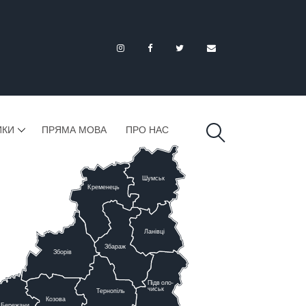
ИКИ
ПРЯМА МОВА
ПРО НАС
Шумськ
К
ременець
Ланівці
Збараж
Зборів
Підв
о
ло-
чиськ
Тернопіль
К
озова
Бережани