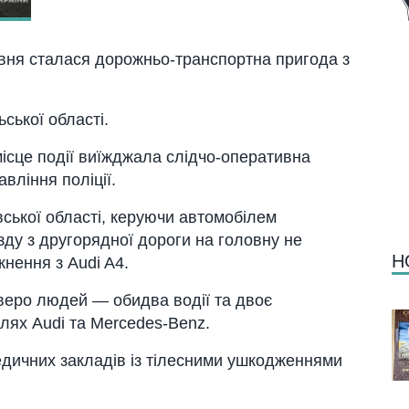
равня сталася дорожньо-транспортна пригода з
ської області.
місце події виїжджала слідчо-оперативна
вління поліції.
ської області, керуючи автомобілем
зду з другорядної дороги на головну не
Н
кнення з Audi A4.
тверо людей — обидва водії та двоє
ілях Audi та Mercedes-Benz.
медичних закладів із тілесними ушкодженнями