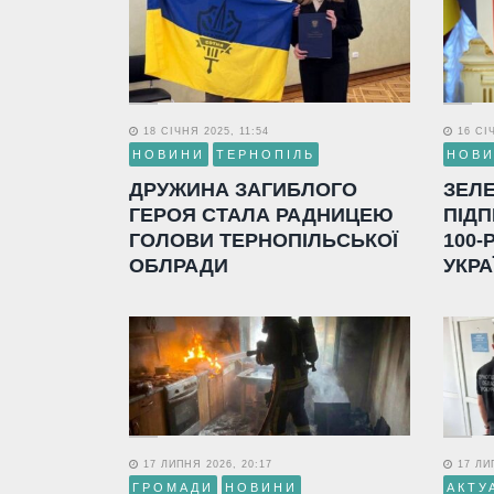
18 СІЧНЯ 2025, 11:54
16 СІЧ
НОВИНИ
ТЕРНОПІЛЬ
НОВ
ДРУЖИНА ЗАГИБЛОГО
ЗЕЛ
ГЕРОЯ СТАЛА РАДНИЦЕЮ
ПІДП
ГОЛОВИ ТЕРНОПІЛЬСЬКОЇ
100-
ОБЛРАДИ
УКРА
17 ЛИПНЯ 2026, 20:17
17 ЛИП
ГРОМАДИ
НОВИНИ
АКТУ