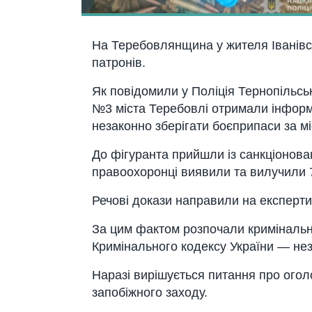
На
Теребовлянщина
у жителя
Іванів
патронів.
Як повідомили у
Поліція Тернопільськ
№3 міста Теребовлі отримали інформа
незаконно зберігати боєприпаси за м
До фігуранта прийшли із санкціонова
правоохоронці виявили та вилучили 7
Речові докази направили на експерт
За цим фактом розпочали кримінальн
Кримінального кодексу України — нез
Наразі вирішується питання про огол
запобіжного заходу.