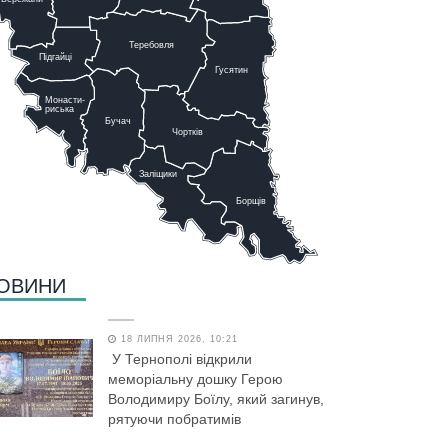
Теребовля
Підгайці
Г
у
сятин
Монасти-
риська
Бучач
Чо
р
тків
Заліщики
Борщів
ОВИНИ
18 ЛИПНЯ 2026, 10:21
У Тернополі відкрили
меморіальну дошку Герою
Володимиру Боїлу, який загинув,
рятуючи побратимів