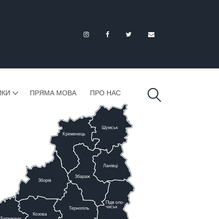
ИКИ
ПРЯМА МОВА
ПРО НАС
Шумськ
К
ременець
Ланівці
Збараж
Зборів
Підв
о
ло-
чиськ
Тернопіль
К
озова
Бережани