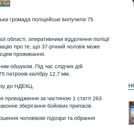
ська громада
поліцейські вилучили 75
ої області
, оперативники відділення поліції
цію про те, що 37-річний чоловік може
ісцем проживання.
ним обшуком. Під час слідчих дій
5 патронів калібру 12,7 мм.
Н
изу до НДЕКЦ.
е провадження за частиною 1 статті 263
аконне зберігання бойових припасів.
ошення чоловікові підозри та обрання