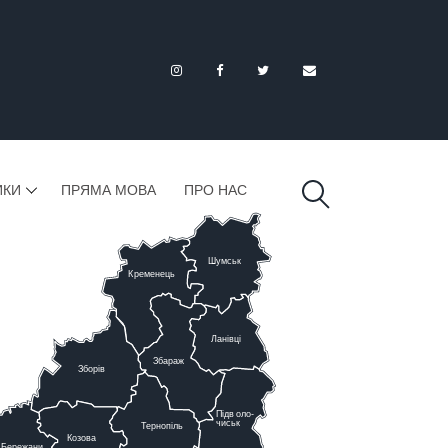
ИКИ
ПРЯМА МОВА
ПРО НАС
Шумськ
К
ременець
Ланівці
Збараж
Зборів
Підв
о
ло-
чиськ
Тернопіль
К
озова
Бережани