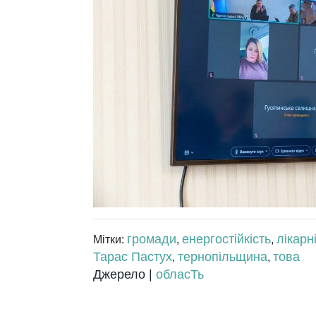
громади
енергостійкість
лікарн
Мітки:
,
,
Тарас Пастух
тернопільщина
това
,
,
Джерело |
обласТь