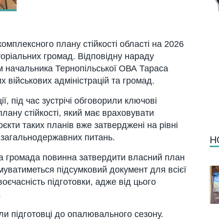
омплексного плану стійкості області на 2026
торіальних громад. Відповідну нараду
м начальника Тернопільської ОВА Тараса
х військових адміністрацій та громад.
ї, під час зустрічі обговорили ключові
ану стійкості, який має враховувати
оєкти таких планів вже затверджені на рівні
загальнодержавних питань.
Н
на громада повинна затвердити власний план
рмуватиметься підсумковий документ для всієї
оєчасність підготовки, адже від цього
.
ли підготовці до опалювального сезону.