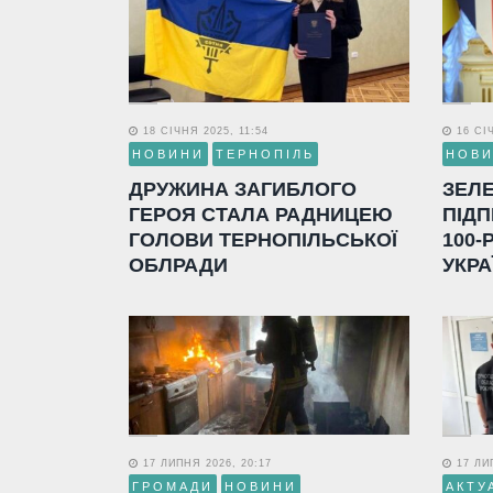
18 СІЧНЯ 2025, 11:54
16 СІЧ
НОВИНИ
ТЕРНОПІЛЬ
НОВ
ДРУЖИНА ЗАГИБЛОГО
ЗЕЛ
ГЕРОЯ СТАЛА РАДНИЦЕЮ
ПІДП
ГОЛОВИ ТЕРНОПІЛЬСЬКОЇ
100-
ОБЛРАДИ
УКРА
17 ЛИПНЯ 2026, 20:17
17 ЛИП
ГРОМАДИ
НОВИНИ
АКТУ