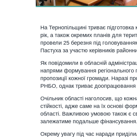
На Тернопільщині триває підготовка к
рік, а також окремих планів для тери
провели 25 березня під головування
Пастуха за участю керівників районни
Як повідомили в обласній адміністраці
напрями формування регіонального пл
пропозиції кожної громади. Наразі пр
РНБО, однак триває доопрацювання 
Очільник області наголосив, що кож
стійкості, адже саме на їх основі фо
області. Важливою умовою також є св
залежатиме подальше фінансування
Окрему увагу під час наради приділи