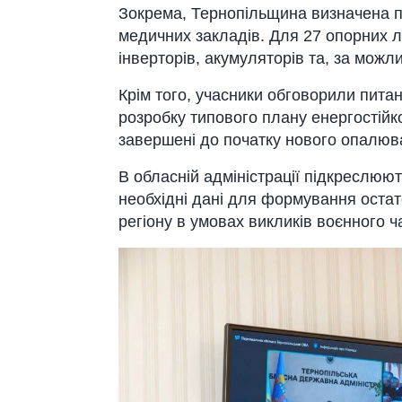
Зокрема, Тернопільщина визначена пі
медичних закладів. Для 27 опорних 
інверторів, акумуляторів та, за можл
Крім того, учасники обговорили пита
розробку типового плану енергостійко
завершені до початку нового опалюв
В обласній адміністрації підкреслюю
необхідні дані для формування остат
регіону в умовах викликів воєнного ч