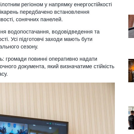
лотним регіоном у напрямку енергостійкості
лікарень передбачено встановлення
ивості, сонячних панелей.
ння водопостачання, водовідведення та
сті. Усі підготовчі заходи мають бути
ального сезону.
ть: громади повинні оперативно надати
очного документа, який визначатиме стійкість
асу.