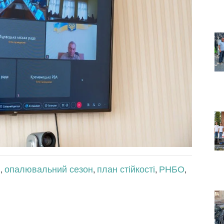
і
опалювальний сезон
план стійкості
РНБО
,
,
,
,