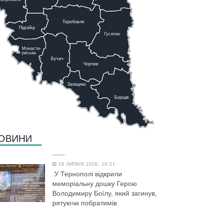
Теребовля
Підгайці
Г
у
сятин
Монасти-
риська
Бучач
Чо
р
тків
Заліщики
Борщів
ОВИНИ
18 ЛИПНЯ 2026, 10:21
У Тернополі відкрили
меморіальну дошку Герою
Володимиру Боїлу, який загинув,
рятуючи побратимів