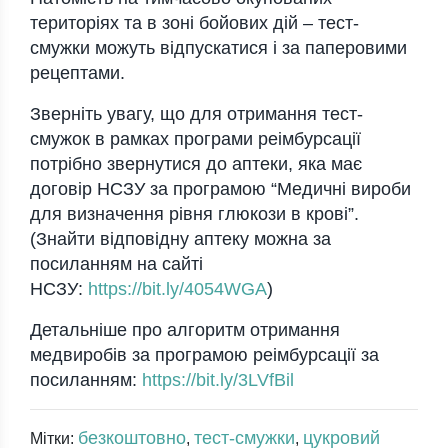
територіях та в зоні бойових дій – тест-
смужки можуть відпускатися і за паперовими
рецептами.
Зверніть увагу, що для отримання тест-
смужок в рамках програми реімбурсації
потрібно звернутися до аптеки, яка має
договір НСЗУ за програмою “Медичні вироби
для визначення рівня глюкози в крові”.
(Знайти відповідну аптеку можна за
посиланням на сайті
НСЗУ:
https://bit.ly/4054WGA
)
Детальніше про алгоритм отримання
медвиробів за програмою реімбурсації за
посиланням:
https://bit.ly/3LVfBil
безкоштовно
тест-смужки
цукровий
Мітки:
,
,