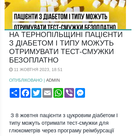
НА ТЕРНОПІЛЬЩИНІ ПАЦІЄНТИ
З ДІАБЕТОМ І ТИПУ МОЖУТЬ
ОТРИМУВАТИ ТЕСТ-СМУЖКИ
БЕЗОПЛАТНО
11 ЖОВТНЯ 2023, 18:51
ОПУБЛІКОВАНО |
ADMIN
Поширити
Facebook
Twitter
Email
WhatsApp
Viber
Messenger
З 8 жовтня пацієнти з цукровим діабетом І
типу можуть отримати тест-смужки для
глюкометрів через програму реімбурсації