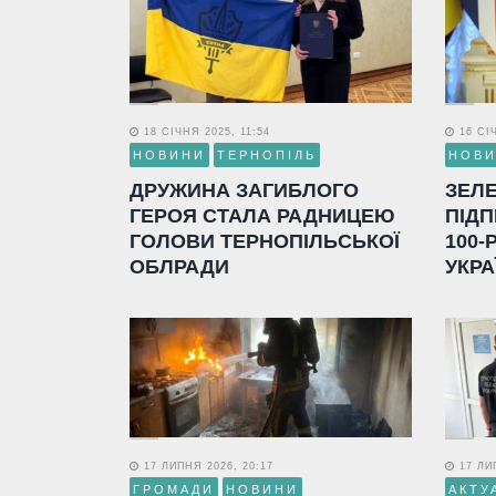
18 СІЧНЯ 2025, 11:54
16 СІЧ
НОВИНИ
ТЕРНОПІЛЬ
НОВ
ДРУЖИНА ЗАГИБЛОГО
ЗЕЛ
ГЕРОЯ СТАЛА РАДНИЦЕЮ
ПІДП
ГОЛОВИ ТЕРНОПІЛЬСЬКОЇ
100-
ОБЛРАДИ
УКРА
17 ЛИПНЯ 2026, 20:17
17 ЛИП
ГРОМАДИ
НОВИНИ
АКТУ