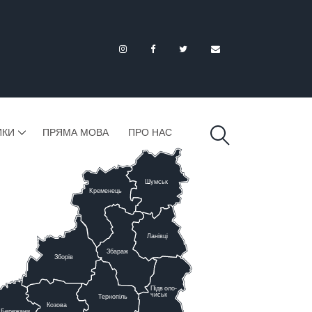
ИКИ
ПРЯМА МОВА
ПРО НАС
Шумськ
К
ременець
Ланівці
Збараж
Зборів
Підв
о
ло-
чиськ
Тернопіль
К
озова
Бережани