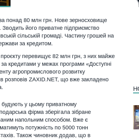
за понад 80 млн грн. Нове зерносховище
а. Зводить його приватне підприємство
вській сільській громаді. Частину грошей на
ержави за кредитом.
 проєкту перевищує 82 млн грн, з них майже
 за кредитами у межах програми «Доступні
енту агропромислового розвитку
в розповів ZAXID.NET, що вже закладено
а.
Н
 будують у цьому приватному
сподарська фірма зберігала зібране
званим напольним способом. Вже є
 матимуть потужність по 5000 тонн
тахів. Також чиновник додав, що в