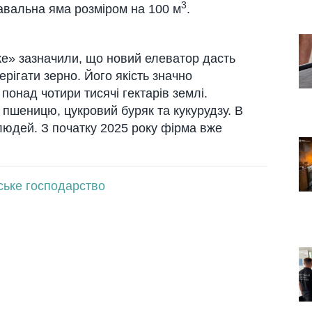
3
авальна яма розміром на 100 м
.
ке» зазначили, що новий елеватор дасть
рігати зерно. Його якість значно
онад чотири тисячі гектарів землі.
 пшеницю, цукровий буряк та кукурудзу. В
людей. З початку 2025 року фірма вже
ське господарство