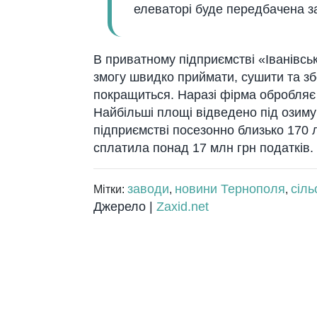
елеваторі буде передбачена з
В приватному підприємстві «Іванівсь
змогу швидко приймати, сушити та збе
покращиться. Наразі фірма обробляє п
Найбільші площі відведено під озиму
підприємстві посезонно близько 170 
сплатила понад 17 млн грн податків.
заводи
новини Тернополя
сіль
Мітки:
,
,
Джерело |
Zaxid.net