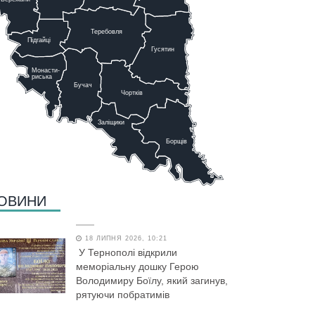
Теребовля
Підгайці
Г
у
сятин
Монасти-
риська
Бучач
Чо
р
тків
Заліщики
Борщів
ОВИНИ
18 ЛИПНЯ 2026, 10:21
У Тернополі відкрили
меморіальну дошку Герою
Володимиру Боїлу, який загинув,
рятуючи побратимів