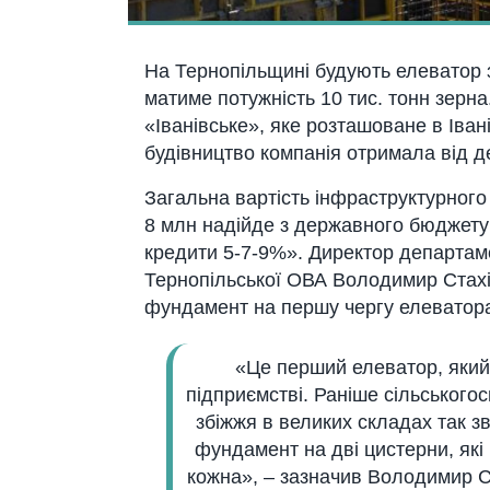
На Тернопільщині будують елеватор 
матиме потужність 10 тис. тонн зерн
«Іванівське», яке розташоване в Івані
будівництво компанія отримала від д
Загальна вартість інфраструктурного
8 млн надійде з державного бюджету
кредити 5-7-9%». Директор департам
Тернопільської ОВА Володимир Стахі
фундамент на першу чергу елеватор
«Це перший елеватор, який
підприємстві. Раніше сільського
збіжжя в великих складах так 
фундамент на дві цистерни, які
кожна», – зазначив Володимир С