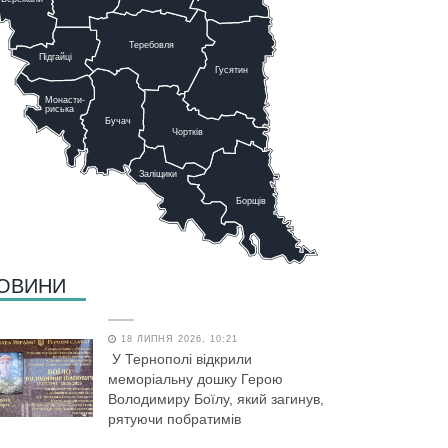
Теребовля
Підгайці
Г
у
сятин
Монасти-
риська
Бучач
Чо
р
тків
Заліщики
Борщів
ОВИНИ
18 ЛИПНЯ 2026, 10:21
У Тернополі відкрили
меморіальну дошку Герою
Володимиру Боїлу, який загинув,
рятуючи побратимів