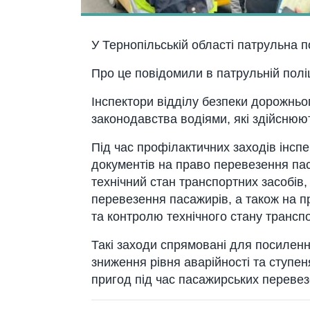
У Тернопільській області патрульна п
Про це повідомили в патрульній полі
Інспектори відділу безпеки дорожньо
законодавства водіями, які здійснюю
Під час профілактичних заходів інсп
документів на право перевезення па
технічний стан транспортних засобів
перевезення пасажирів, а також на 
та контролю технічного стану транспо
Такі заходи спрямовані для посилен
зниження рівня аварійності та ступе
пригод під час пасажирських перевез