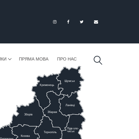
ИКИ
ПРЯМА МОВА
ПРО НАС
Шумськ
К
ременець
Ланівці
Збараж
Зборів
Підв
о
ло-
чиськ
Тернопіль
К
озова
Бережани