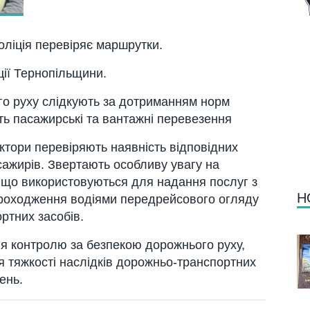
оліція перевіряє маршрутки.
ції Тернопільщини.
го руху слідкують за дотриманням норм
ть пасажирські та вантажні перевезення
ектори перевіряють наявність відповідних
сажирів. Звертають особливу увагу на
, що використовуються для надання послуг з
Н
проходження водіями передрейсового огляду
ртних засобів.
ня контролю за безпекою дорожнього руху,
ня тяжкості наслідків дорожньо-транспортних
ень.