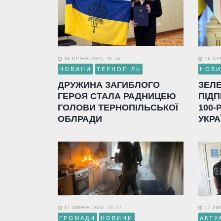
18 СІЧНЯ 2025, 11:54
16 СІЧ
НОВИНИ
ТЕРНОПІЛЬ
НОВ
ДРУЖИНА ЗАГИБЛОГО
ЗЕЛ
ГЕРОЯ СТАЛА РАДНИЦЕЮ
ПІДП
ГОЛОВИ ТЕРНОПІЛЬСЬКОЇ
100-
ОБЛРАДИ
УКРА
17 ЛИПНЯ 2026, 20:17
17 ЛИП
ГРОМАДИ
НОВИНИ
АКТУ