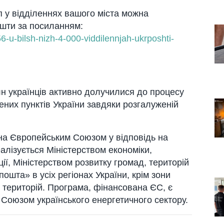
 у відділеннях вашого міста можна
ошти за посиланням:
-u-bilsh-nizh-4-000-
viddilennjah-ukrposhti-
лн українців активно долучилися до процесу
лених пунктів України завдяки розгалуженій
на Європейським Союзом у відповідь на
алізується Міністерством економіки,
ї, Міністерством розвитку громад, територій
ошта» в усіх регіонах України, крім зони
 територій. Програма, фінансована ЄС, є
Союзом українського енергетичного сектору.