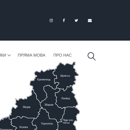
ИКИ
ПРЯМА МОВА
ПРО НАС
Шумськ
К
ременець
Ланівці
Збараж
Зборів
Підв
о
ло-
чиськ
Тернопіль
К
озова
Бережани