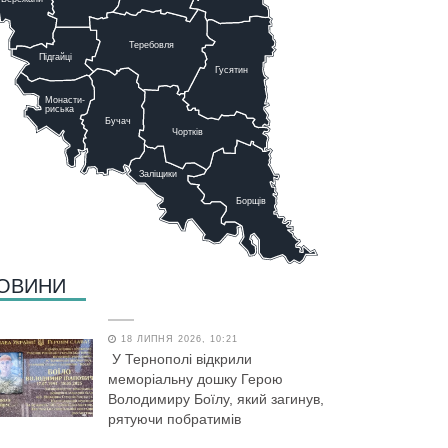
Теребовля
Підгайці
Г
у
сятин
Монасти-
риська
Бучач
Чо
р
тків
Заліщики
Борщів
ОВИНИ
18 ЛИПНЯ 2026, 10:21
У Тернополі відкрили
меморіальну дошку Герою
Володимиру Боїлу, який загинув,
рятуючи побратимів