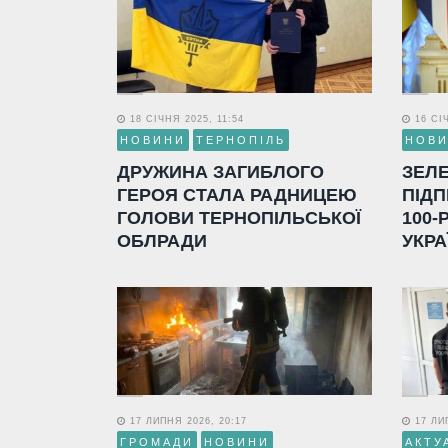
18 СІЧНЯ 2025, 11:54
16 СІЧ
НОВИНИ
ТЕРНОПІЛЬ
НОВ
ДРУЖИНА ЗАГИБЛОГО
ЗЕЛ
ГЕРОЯ СТАЛА РАДНИЦЕЮ
ПІДП
ГОЛОВИ ТЕРНОПІЛЬСЬКОЇ
100-
ОБЛРАДИ
УКРА
17 ЛИПНЯ 2026, 20:17
17 ЛИП
ГРОМАДИ
НОВИНИ
АКТУ