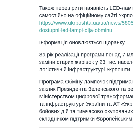
Також перевірити наявність LED-ламп
самостійно на офіційному сайті Укрп
https://www.ukrposhta.ua/ua/
news/58056
dostupni-led-lampi-dlja-obminu
Інформація оновлюється щоранку.
За рік реалізації програми понад 7 м
заміни старих жарівок у 23 тис. насе
логістичній інфраструктурі Укрпошти.
Програма Обміну лампочок підтрима
заклик Президента Зеленського та ре
Міністерством цифрової трансформаці
та інфраструктури України та АТ «Укрп
бойових дій та тимчасово окупованих
складником підтримки Європейським 