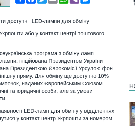
шти доступні LED-лампи для обміну
 Укрпошти або у контакт-центрі поштового
всеукраїнська програма з обміну ламп
ампи, ініційована Президентом України
ана Президенткою Єврокомісії Урсулою фон
інішну пряму. Для обміну ще доступно 10%
і лампочок, наданих Європейським Союзом.
Н
чні та юридичні особи, але за умови
ти.
аявності LED-ламп для обміну у відділеннях
нутися у контакт-центр Укрпошти за номером