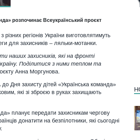
нда» розпочинає Всеукраїнський проєкт
 з різних регіонів України виготовлятимуть
еги для захисників – ляльки-мотанки.
ти наших захисників, які на фронті
Україну. Поділитися з ними теплом та
оєкту Анна Моргунова.
 до Дня захисту дітей «Українська команда»
Н
овим, які зі зброєю в руках захищають
нда» планує передати захисникам чергову
аїнців донатити на безпілотники, які сьогодні
.