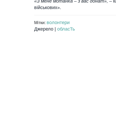
«З мене мотанка – з вас донат»,
–
к
військових».
волонтери
Мітки:
Джерело |
обласТь