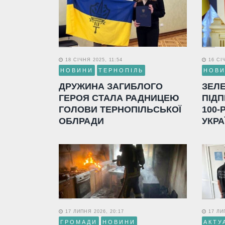
18 СІЧНЯ 2025, 11:54
16 СІЧ
НОВИНИ
ТЕРНОПІЛЬ
НОВ
ДРУЖИНА ЗАГИБЛОГО
ЗЕЛ
ГЕРОЯ СТАЛА РАДНИЦЕЮ
ПІДП
ГОЛОВИ ТЕРНОПІЛЬСЬКОЇ
100-
ОБЛРАДИ
УКРА
17 ЛИПНЯ 2026, 20:17
17 ЛИП
ГРОМАДИ
НОВИНИ
АКТУ