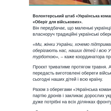
Волонтерський штаб «Українська кома
«Оберіг для військових».
Він передбачає, що маленькі українці
власноруч традиційні українські обер
«Ми, жінки України, хочемо підтрима
оберігають нас, наших дітей і всю 
турботою»,
–
каже координатора пр
Проєкт триватиме протягом травня. А
передасть виготовлені обереги військ
сьогодні наших дітей і всю країну.
Разом з оберегами «Українська кома
партію дронів і закликає дорослих укр
дуже потрібні на всіх ділянках фронту