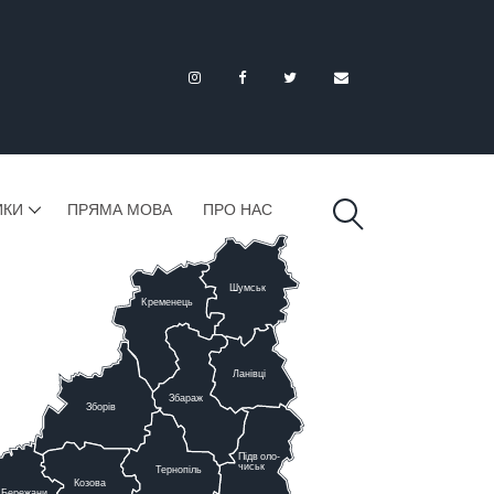
ИКИ
ПРЯМА МОВА
ПРО НАС
Шумськ
К
ременець
Ланівці
Збараж
Зборів
Підв
о
ло-
чиськ
Тернопіль
К
озова
Бережани