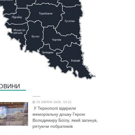
Теребовля
Підгайці
Г
у
сятин
Монасти-
риська
Бучач
Чо
р
тків
Заліщики
Борщів
ОВИНИ
18 ЛИПНЯ 2026, 10:21
У Тернополі відкрили
меморіальну дошку Герою
Володимиру Боїлу, який загинув,
рятуючи побратимів