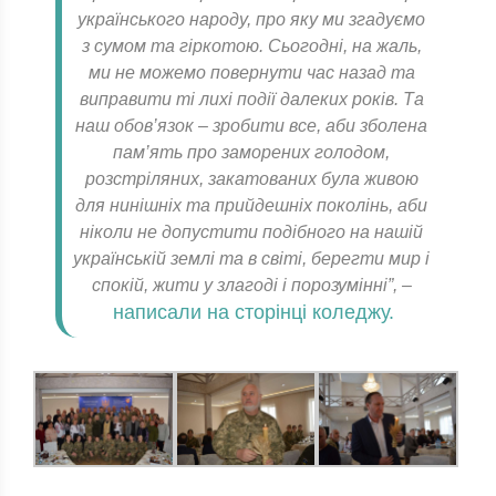
українського народу, про яку ми згадуємо
з сумом та гіркотою. Сьогодні, на жаль,
ми не можемо повернути час назад та
виправити ті лихі події далеких років. Та
наш обов’язок – зробити все, аби зболена
пам’ять про заморених голодом,
розстріляних, закатованих була живою
для нинішніх та прийдешніх поколінь, аби
ніколи не допустити подібного на нашій
українській землі та в світі, берегти мир і
спокій, жити у злагоді і порозумінні”, –
написали на сторінці коледжу.