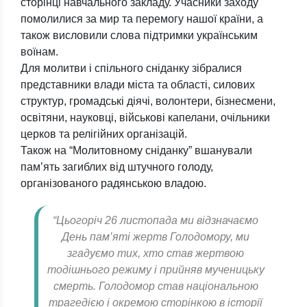
сторінці навчального закладу. Учасники заходу
помолилися за мир та перемогу нашої країни, а
також висловили слова підтримки українським
воїнам.
Для молитви і спільного сніданку зібралися
представники влади міста та області, силових
структур, громадські діячі, волонтери, бізнесмени,
освітяни, науковці, військові капелани, очільники
церков та релігійних організацій.
Також на “Молитовному сніданку” вшанували
пам’ять загиблих від штучного голоду,
організованого радянською владою.
“Цьогоріч 26 листопада ми відзначаємо
День пам’яті жертв Голодомору, ми
згадуємо тих, хто став жертвою
тодішнього режиму і прийняв мученицьку
смерть. Голодомор став національною
трагедією і окремою сторінкою в історії