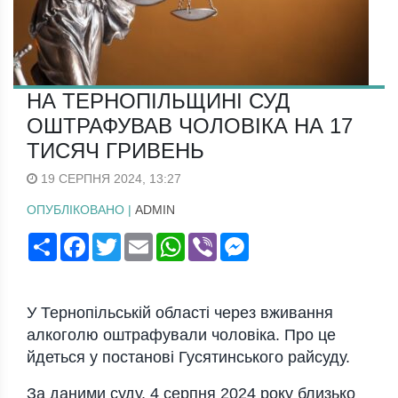
НА ТЕРНОПІЛЬЩИНІ СУД
ОШТРАФУВАВ ЧОЛОВІКА НА 17
ТИСЯЧ ГРИВЕНЬ
19 СЕРПНЯ 2024, 13:27
ОПУБЛІКОВАНО |
ADMIN
Поширити
Facebook
Twitter
Email
WhatsApp
Viber
Messenger
У Тернопільській області через вживання
алкоголю оштрафували чоловіка. Про це
йдеться у постанові Гусятинського райсуду.
За даними суду, 4 серпня 2024 року близько