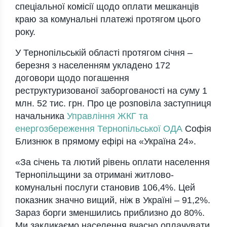
спеціальної комісії щодо оплати мешканців
краю за комунальні платежі протягом цього
року.
У Тернопільській області протягом січня –
березня з населенням укладено 172
договори щодо погашення
реструктуризованої заборгованості на суму 1
млн. 52 тис. грн. Про це розповіла заступниця
начальника
Управління ЖКГ та
енергозбереження Тернопільської ОДА
Софія
Близнюк в прямому ефірі на «Україна 24».
«За січень та лютий рівень оплати населення
Тернопільщини за отримані житлово-
комунальні послу
ги становив 106,4%. Цей
показник значно вищий, ніж в Україні – 91,2%.
Зараз борги зменшились приблизно до 80%.
Ми закликаємо населення вчасно оплачувати