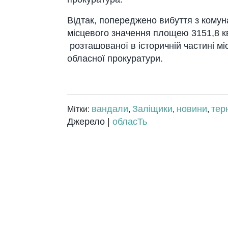
Відтак, попереджено вибуття з комуна
місцевого значення площею 3151,8 кв
розташованої в історичній частині м
обласної прокуратури.
вандали
Заліщики
новини
тер
Мітки:
,
,
,
Джерело |
обласТь