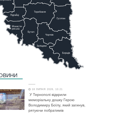
Теребовля
Підгайці
Г
у
сятин
Монасти-
риська
Бучач
Чо
р
тків
Заліщики
Борщів
ОВИНИ
18 ЛИПНЯ 2026, 10:21
У Тернополі відкрили
меморіальну дошку Герою
Володимиру Боїлу, який загинув,
рятуючи побратимів