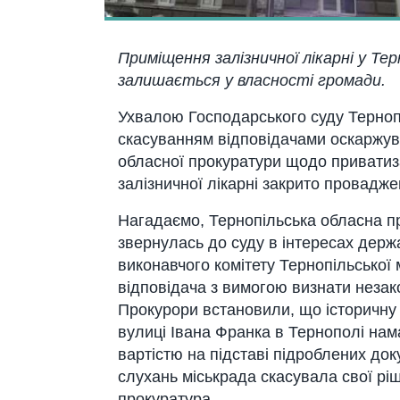
Приміщення залізничної лікарні у Т
залишається у власності громади.
Ухвалою Господарського суду Тернопі
скасуванням відповідачами оскаржув
обласної прокуратури щодо приватиза
залізничної лікарні закрито провадже
Нагадаємо, Тернопільська обласна п
звернулась до суду в інтересах держа
виконавчого комітету Тернопільської м
відповідача з вимогою визнати незак
Прокурори встановили, що історичну 
вулиці Івана Франка в Тернополі нам
вартістю на підставі підроблених док
слухань міськрада скасувала свої рі
прокуратура.