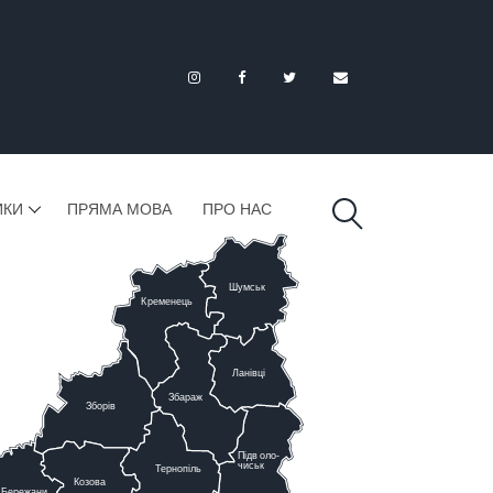
ИКИ
ПРЯМА МОВА
ПРО НАС
Шумськ
К
ременець
Ланівці
Збараж
Зборів
Підв
о
ло-
чиськ
Тернопіль
К
озова
Бережани