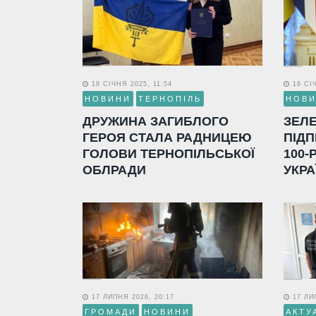
18 СІЧНЯ 2025, 11:54
16 СІЧ
НОВИНИ
ТЕРНОПІЛЬ
НОВ
ДРУЖИНА ЗАГИБЛОГО
ЗЕЛ
ГЕРОЯ СТАЛА РАДНИЦЕЮ
ПІДП
ГОЛОВИ ТЕРНОПІЛЬСЬКОЇ
100-
ОБЛРАДИ
УКРА
17 ЛИПНЯ 2026, 20:17
17 ЛИП
ГРОМАДИ
НОВИНИ
АКТУ