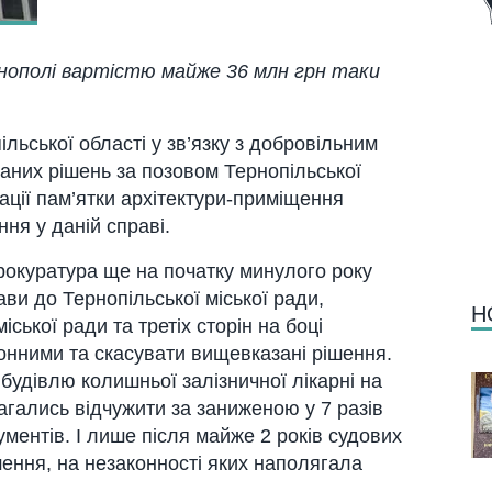
ернополі вартістю майже 36 млн грн таки
льської області у зв’язку з добровільним
аних рішень за позовом Тернопільської
ції пам’ятки архітектури-приміщення
ння у даній справі.
рокуратура ще на початку минулого року
ви до Тернопільської міської ради,
Н
іської ради та третіх сторін на боці
онними та скасувати вищевказані рішення.
будівлю колишньої залізничної лікарні на
агались відчужити за заниженою у 7 разів
ументів. І лише після майже 2 років судових
шення, на незаконності яких наполягала