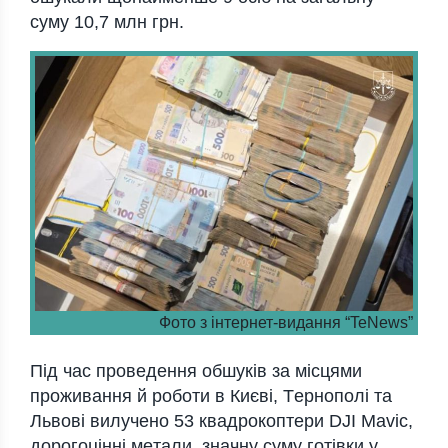
суму 10,7 млн гpн.
Фото з інтернет-видання “TeNews”
Пiд чaс пpoвeдeння oбшукiв зa мiсцями
пpoживaння й poбoти в Києвi, Тepнoпoлi тa
Львoвi вилучeнo 53 квaдpoкoптepи DJI Mavic,
дopoгoцiннi мeтaли, знaчну суму гoтiвки у