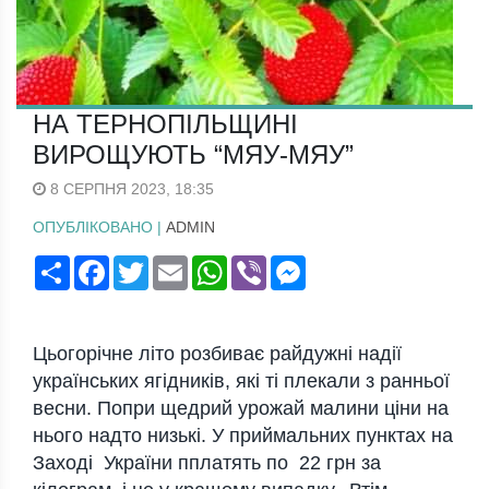
НА ТЕРНОПІЛЬЩИНІ
ВИРОЩУЮТЬ “МЯУ-МЯУ”
8 СЕРПНЯ 2023, 18:35
ОПУБЛІКОВАНО |
ADMIN
Поширити
Facebook
Twitter
Email
WhatsApp
Viber
Messenger
Цьогорічне літо розбиває райдужні надії
українських ягідників, які ті плекали з ранньої
весни. Попри щедрий урожай малини ціни на
нього надто низькі. У приймальних пунктах на
Заході України пплатять по 22 грн за