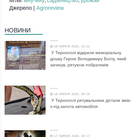
мяу-мяу
садівництво
урожай
Мітки:
,
,
Джерело |
Agroreview
НОВИНИ
18 ЛИПНЯ 2026, 10:21
У Тернополі відкрили меморіальну
дошку Герою Володимиру Боїлу, який
загинув, рятуючи побратимів
18 ЛИПНЯ 2026, 06:19
У Тернополі рятувальники дістали змію
з-під капота автомобіля
17 ЛИПНЯ 2026, 20:17