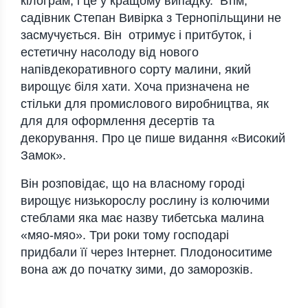
кілограм, і це у кращому випадку. Втім,
садівник Степан Вивірка з Тернопільщини не
засмучується. Він отримує і притбуток, і
естетичну насолоду від нового
напівдекоративного сорту малини, який
вирощує біля хати. Хоча призначена не
стільки для промислового виробництва, як
для для оформлення десертів та
декорування. Про це пише видання «Високий
Замок».
Він розповідає, що на власному городі
вирощує низькорослу рослину із колючими
стеблами яка має назву тибетська малина
«мяо-мяо». Три роки тому господарі
придбали її через Інтернет. Плодоноситиме
вона аж до початку зими, до заморозків.