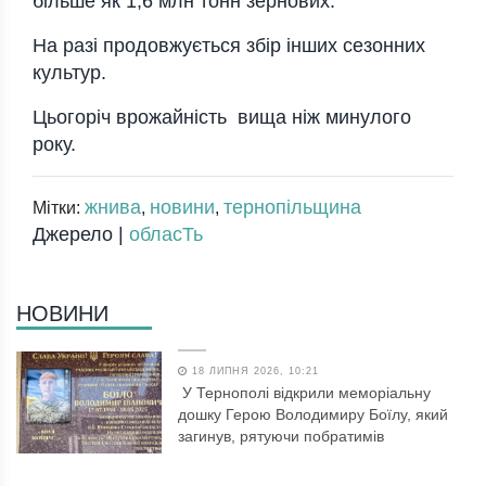
більше як 1,6 млн тонн зернових.
На разі продовжується збір інших сезонних
культур.
Цьогоріч врожайність вища ніж минулого
року.
жнива
новини
тернопільщина
Мітки:
,
,
Джерело |
обласТь
НОВИНИ
18 ЛИПНЯ 2026, 10:21
У Тернополі відкрили меморіальну
дошку Герою Володимиру Боїлу, який
загинув, рятуючи побратимів