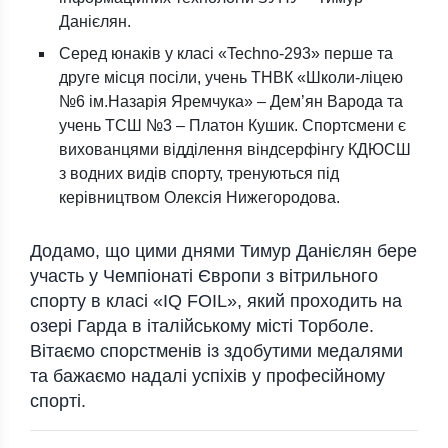
Данієлян.
Серед юнаків у класі «Techno-293» перше та
друге місця посіли, учень ТНВК «Школи-ліцею
№6 ім.Назарія Яремчука» – Дем’ян Варода та
учень ТСШ №3 – Платон Кушик. Спортсмени є
вихованцями відділення віндсерфінгу КДЮСШ
з водних видів спорту, тренуються під
керівництвом Олексія Нижегородова.
Додамо, що цими днями Тимур Данієлян бере
участь у Чемпіонаті Європи з вітрильного
спорту в класі «IQ FOIL», який проходить на
озері Гарда в італійському місті Торболе.
Вітаємо спорстменів із здобутими медалями
та бажаємо надалі успіхів у професійному
спорті.