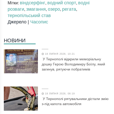
віндсерфінг
водний спорт
водні
Мітки:
,
,
розваги
змагання
озеро
регата
,
,
,
,
тернопільський став
Джерело |
Часопис
НОВИНИ
18 ЛИПНЯ 2026, 10:21
У Тернополі відкрили меморіальну
дошку Герою Володимиру Боїлу, який
загинув, рятуючи побратимів
18 ЛИПНЯ 2026, 06:19
У Тернополі рятувальники дістали змію
з-під капота автомобіля