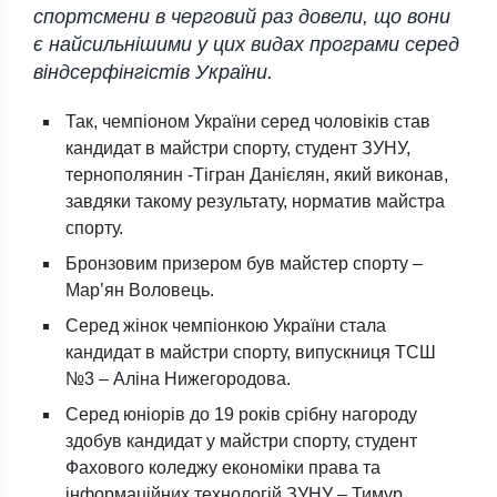
спортсмени в черговий раз довели, що вони
є найсильнішими у цих видах програми серед
віндсерфінгістів України.
Так, чемпіоном України серед чоловіків став
кандидат в майстри спорту, студент ЗУНУ,
тернополянин -Тігран Данієлян, який виконав,
завдяки такому результату, норматив майстра
спорту.
Бронзовим призером був майстер спорту –
Мар’ян Воловець.
Серед жінок чемпіонкою України стала
кандидат в майстри спорту, випускниця ТСШ
№3 – Аліна Нижегородова.
Серед юніорів до 19 років срібну нагороду
здобув кандидат у майстри спорту, студент
Фахового коледжу економіки права та
інформаційних технологій ЗУНУ – Тимур