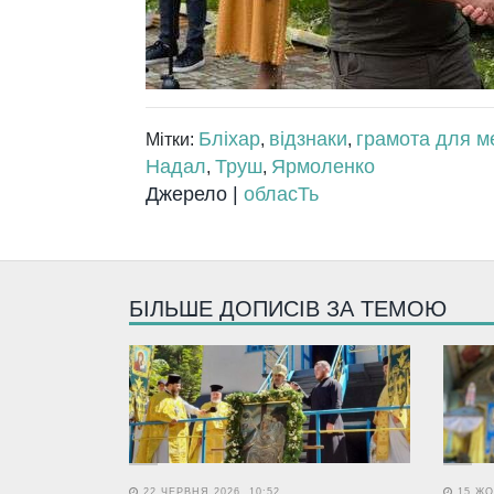
Бліхар
відзнаки
грамота для м
Мітки:
,
,
Надал
Труш
Ярмоленко
,
,
Джерело |
обласТь
БІЛЬШЕ ДОПИСІВ ЗА ТЕМОЮ
22 ЧЕРВНЯ 2026, 10:52
15 ЖО