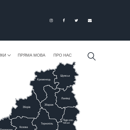
ИКИ
ПРЯМА МОВА
ПРО НАС
Шумськ
К
ременець
Ланівці
Збараж
Зборів
Підв
о
ло-
чиськ
Тернопіль
К
озова
Бережани