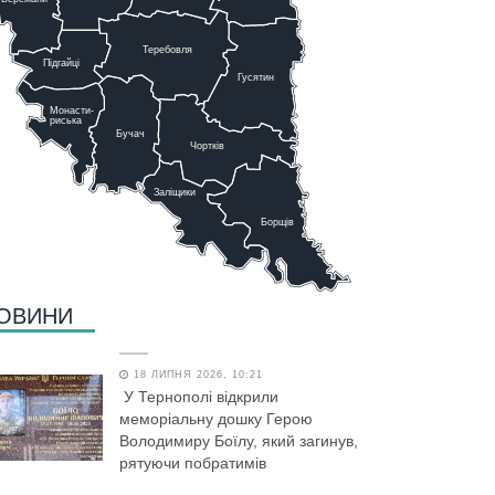
Теребовля
Підгайці
Г
у
сятин
Монасти-
риська
Бучач
Чо
р
тків
Заліщики
Борщів
ОВИНИ
18 ЛИПНЯ 2026, 10:21
У Тернополі відкрили
меморіальну дошку Герою
Володимиру Боїлу, який загинув,
рятуючи побратимів