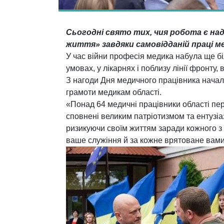
Сьогодні свято тих, чия робота є на
життя» завдяки самовідданій праці ме
У час війни професія медика набула ще б
умовах, у лікарнях і поблизу лінії фронту,
З нагоди Дня медичного працівника нача
грамоти медикам області.
«Понад 64 медичні працівники області пер
сповнені великим патріотизмом та ентузі
ризикуючи своїм життям заради кожного з 
ваше служіння й за кожне врятоване вами