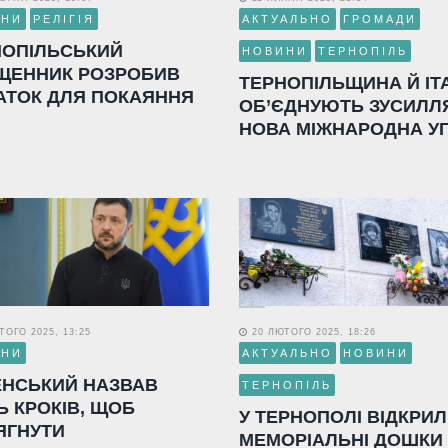
ИНИ
РЕЛІГІЯ
АКТУАЛЬНО
ГРОМАДИ
НОПІЛЬСЬКИЙ
НОВИНИ
ТЕРНОПІЛЬ
ЩЕННИК РОЗРОБИВ
ТЕРНОПІЛЬЩИНА Й ІТ
АТОК ДЛЯ ПОКАЯННЯ
ОБ’ЄДНУЮТЬ ЗУСИЛЛ
НОВА МІЖНАРОДНА У
ОГО 2025, 13:25
20 ЛЮТОГО 2025, 18:26
ИНИ
АКТУАЛЬНО
НОВИНИ
ЕНСЬКИЙ НАЗВАВ
ТЕРНОПІЛЬ
Ь КРОКІВ, ЩОБ
У ТЕРНОПОЛІ ВІДКРИ
ЯГНУТИ
МЕМОРІАЛЬНІ ДОШКИ