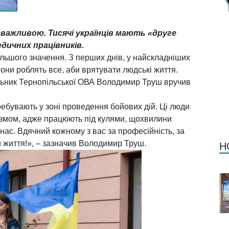
дважливою. Тисячі українців мають «друге
дичних працівників.
ільшого значення. З перших днів, у найскладніших
 вони роблять все, аби врятувати людські життя.
льник Тернопільської ОВА Володимир Труш вручив
ебувають у зоні проведення бойових дій. Ці люди
азмом, адже працюють під кулями, щохвилини
нас. Вдячний кожному з вас за професійність, за
 життя!», – зазначив Володимир Труш.
Н