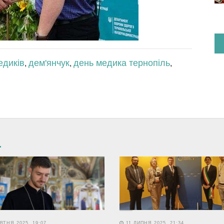
едиків
дем'янчук
день медика тернопіль
,
,
,
ВТНЯ 2025, 19:07
11 ЛИПНЯ 2025, 21:34