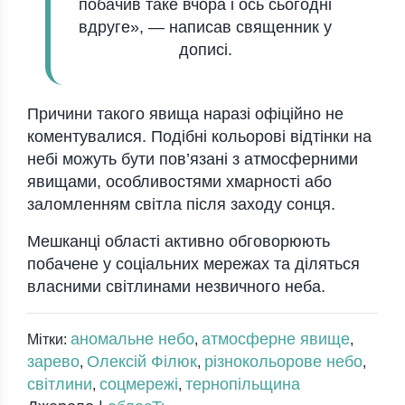
побачив таке вчора і ось сьогодні
вдруге», — написав священник у
дописі.
Причини такого явища наразі офіційно не
коментувалися. Подібні кольорові відтінки на
небі можуть бути пов’язані з атмосферними
явищами, особливостями хмарності або
заломленням світла після заходу сонця.
Мешканці області активно обговорюють
побачене у соціальних мережах та діляться
власними світлинами незвичного неба.
аномальне небо
атмосферне явище
Мітки:
,
,
зарево
Олексій Філюк
різнокольорове небо
,
,
,
світлини
соцмережі
тернопільщина
,
,