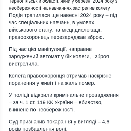
Тернопільській області, який у березні 2024 року з
необережності на навчаннях застрелив колегу.
Подія трапилася ще навесні 2024 року – під
час спеціальних навчань, в умовах
військового стану, на місці дислокації,
правоохоронець перезаряджав зброю.
Під час цієї маніпуляції, направив
заряджений автомат у бік колеги, і зброя
вистрелила.
Колега правоохоронця отримав наскрізне
поранення у живіт і на жаль помер.
У поліції відкрили кримінальне провадження
– за ч. 1 ст. 119 КК України – вбивство,
вчинене по необережності.
Суд призначив покарання у вигляді – 4,6
років позбавлення волі.