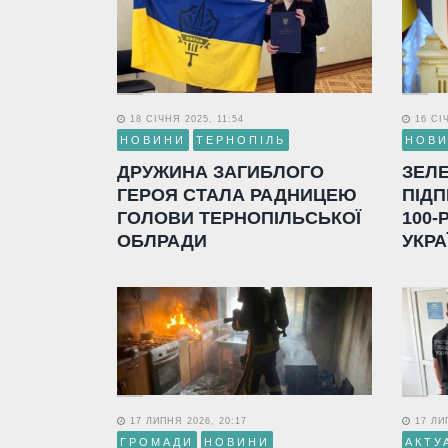
18 СІЧНЯ 2025, 11:54
16 СІЧ
НОВИНИ
ТЕРНОПІЛЬ
НОВ
ДРУЖИНА ЗАГИБЛОГО
ЗЕЛ
ГЕРОЯ СТАЛА РАДНИЦЕЮ
ПІДП
ГОЛОВИ ТЕРНОПІЛЬСЬКОЇ
100-
ОБЛРАДИ
УКРА
17 ЛИПНЯ 2026, 20:17
17 ЛИП
ГРОМАДИ
НОВИНИ
АКТУ