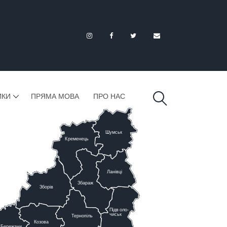
ИКИ
ПРЯМА МОВА
ПРО НАС
Шумськ
К
ременець
Ланівці
Збараж
Зборів
Підв
о
ло-
чиськ
Тернопіль
К
озова
Бережани