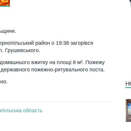
льщини.
рнопiльcький рaйон о 19:38 зaгорiвcя
л. Грушевcького.
i домaшнього вжитку нa площi 8 м². Пожежу
о держaвного пожежно-рятувaльного поcтa.
но.
Н
опільська область