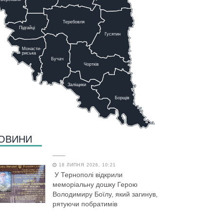
Теребовля
Підгайці
Г
у
сятин
Монасти-
риська
Бучач
Чо
р
тків
Заліщики
Борщів
ОВИНИ
18 ЛИПНЯ 2026, 10:21
У Тернополі відкрили
меморіальну дошку Герою
Володимиру Боїлу, який загинув,
рятуючи побратимів