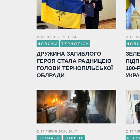
18 СІЧНЯ 2025, 11:54
16 СІЧ
НОВИНИ
ТЕРНОПІЛЬ
НОВ
ДРУЖИНА ЗАГИБЛОГО
ЗЕЛ
ГЕРОЯ СТАЛА РАДНИЦЕЮ
ПІДП
ГОЛОВИ ТЕРНОПІЛЬСЬКОЇ
100-
ОБЛРАДИ
УКРА
17 ЛИПНЯ 2026, 20:17
17 ЛИП
ГРОМАДИ
НОВИНИ
АКТУ