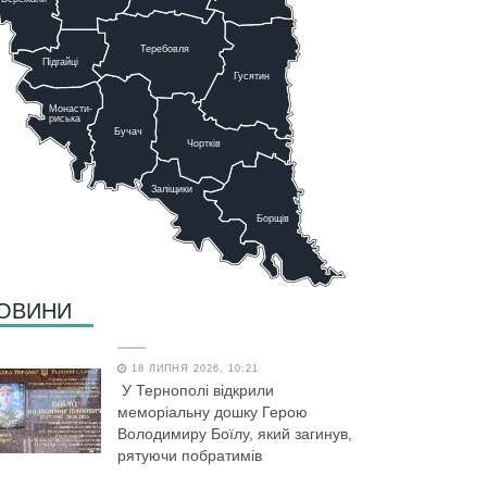
Теребовля
Підгайці
Г
у
сятин
Монасти-
риська
Бучач
Чо
р
тків
Заліщики
Борщів
ОВИНИ
18 ЛИПНЯ 2026, 10:21
У Тернополі відкрили
меморіальну дошку Герою
Володимиру Боїлу, який загинув,
рятуючи побратимів