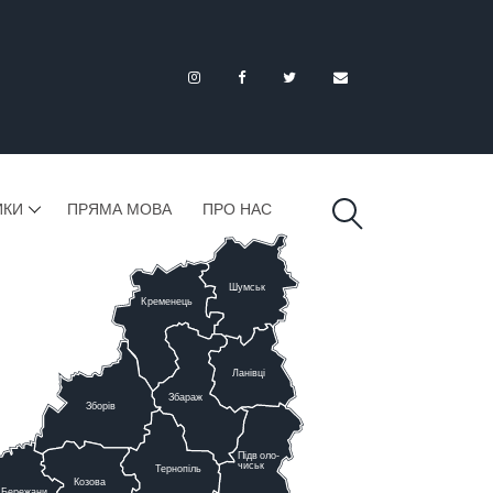
ИКИ
ПРЯМА МОВА
ПРО НАС
Шумськ
К
ременець
Ланівці
Збараж
Зборів
Підв
о
ло-
чиськ
Тернопіль
К
озова
Бережани