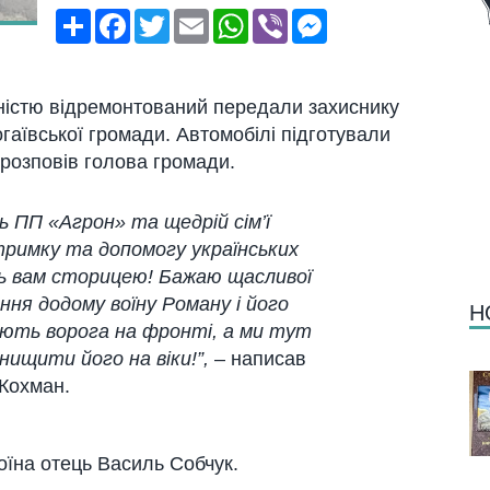
Поширити
Facebook
Twitter
Email
WhatsApp
Viber
Messenger
вністю відремонтований передали захиснику
гаївської громади. Автомобілі підготували
розповів голова громади.
 ПП «Агрон» та щедрій сім’ї
тримку та допомогу українських
ть вам сторицею! Бажаю щасливої
ня додому воїну Роману і його
Н
ʼють ворога на фронті, а ми тут
ищити його на віки!”,
– написав
Кохман.
оїна отець Василь Собчук.