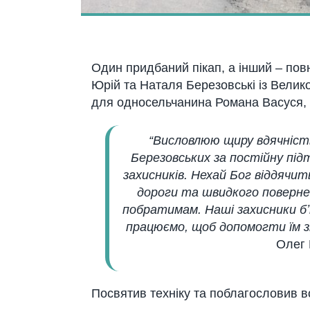
Один придбаний пікап, а інший – по
Юрій та Наталя Березовські із Велико
для односельчанина Романа Васуся, 
“Висловлюю щиру вдячність
Березовських за постійну під
захисників. Нехай Бог віддячи
дороги та швидкого повернен
побратимам. Наші захисники б
працюємо, щоб допомогти їм зн
Олег 
Посвятив техніку та поблагословив в