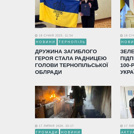
18 СІЧНЯ 2025, 11:54
16 СІЧ
НОВИНИ
ТЕРНОПІЛЬ
НОВ
ДРУЖИНА ЗАГИБЛОГО
ЗЕЛ
ГЕРОЯ СТАЛА РАДНИЦЕЮ
ПІДП
ГОЛОВИ ТЕРНОПІЛЬСЬКОЇ
100-
ОБЛРАДИ
УКРА
17 ЛИПНЯ 2026, 20:17
17 ЛИП
ГРОМАДИ
НОВИНИ
АКТУ