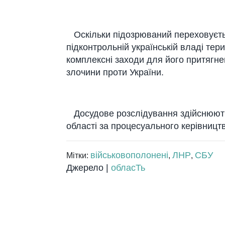
Оскільки підозрюваний переховуєть
підконтрольній українській владі те
комплексні заходи для його притягне
злочини проти України.
Досудове розслідування здійснюють 
області за процесуального керівницт
військовополонені
ЛНР
СБУ
Мітки:
,
,
Джерело |
обласТь