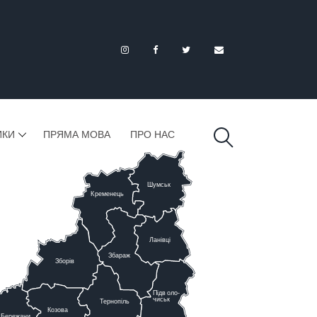
ИКИ
ПРЯМА МОВА
ПРО НАС
Шумськ
К
ременець
Ланівці
Збараж
Зборів
Підв
о
ло-
чиськ
Тернопіль
К
озова
Бережани