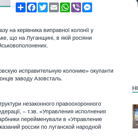
Поширити
Facebook
Twitter
Email
WhatsApp
Viber
Messenger
у на керівника виправної колонії у
е, що на Луганщині, в якій росіяни
ійськовополонених.
овскую исправительную колонию» окупанти
ронців заводу Азовсталь.
Н
труктури незаконного правоохоронного
едерації, – т.зв. «Управления исполнения
гарбники перейменували в «Управление
азаний россии по луганской народной