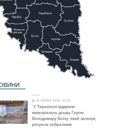
Теребовля
Підгайці
Г
у
сятин
Монасти-
риська
Бучач
Чо
р
тків
Заліщики
Борщів
ОВИНИ
18 ЛИПНЯ 2026, 10:21
У Тернополі відкрили
меморіальну дошку Герою
Володимиру Боїлу, який загинув,
рятуючи побратимів