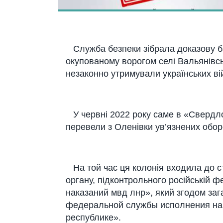
Служба безпеки зібрала доказову баз
окупованому ворогом селі Вальянівськ
незаконно утримували українських в
У червні 2022 року саме в «Свердл
перевели з Оленівки ув’язнених обо
На той час ця колонія входила до с
органу, підконтрольного російській ф
наказаний мвд лнр», який згодом за
федеральной службы исполнения нак
республике».