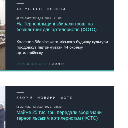
АКТУАЛЬНО
НОВИНИ
28 ЛИСТОПАДА 2022, 21:00
На Тернопільщині збирали гроші на
безпілотник для артилеристів (ФОТО)
Колектив Зборівського міського будинку культури
продовжує підтримувати 44 окрему
артилерійську…
ОПУБЛІКОВАНО |
ADMIN
ЗБОРІВ
НОВИНИ
ФОТО
22 ЛИСТОПАДА 2022, 08:30
Майже 25 тис. грн. передали зборівчани
тернопільським артилеристам (ФОТО)