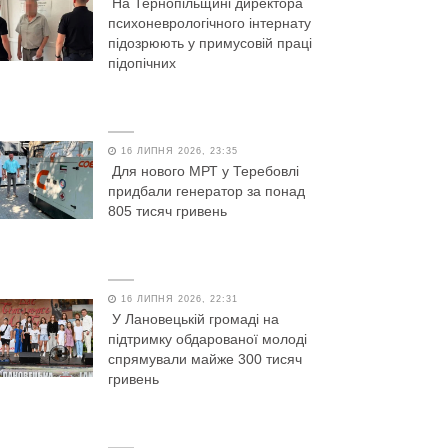
На Тернопільщині директора
психоневрологічного інтернату
підозрюють у примусовій праці
підопічних
16 ЛИПНЯ 2026, 23:35
Для нового МРТ у Теребовлі
придбали генератор за понад
805 тисяч гривень
16 ЛИПНЯ 2026, 22:31
У Лановецькій громаді на
підтримку обдарованої молоді
спрямували майже 300 тисяч
гривень