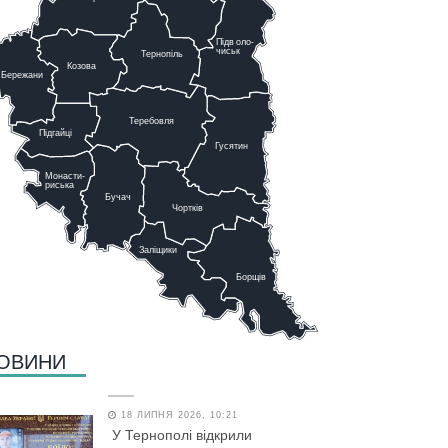
Підв
о
ло-
чиськ
Тернопіль
К
озова
Бережани
Теребовля
Підгайці
Г
у
сятин
Монасти-
риська
Бучач
Чо
р
тків
Заліщики
Борщів
ОВИНИ
18 ЛИПНЯ 2026, 10:21
У Тернополі відкрили