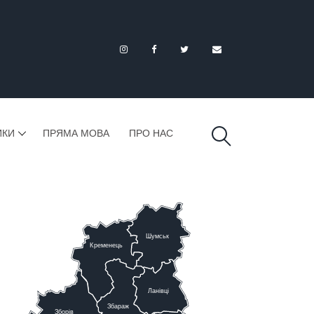
ИКИ
ПРЯМА МОВА
ПРО НАС
Шумськ
К
ременець
Ланівці
Збараж
Зборів