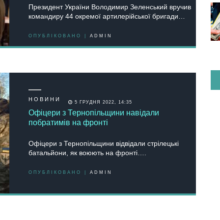
Президент України Володимир Зеленський вручив
командиру 44 окремої артилерійської бригади…
ОПУБЛІКОВАНО |
ADMIN
НОВИНИ
5 ГРУДНЯ 2022, 14:35
Офіцери з Тернопільщини навідали
побратимів на фронті
Офіцери з Тернопільщини відвідали стрілецькі
батальйони, як воюють на фронті….
ОПУБЛІКОВАНО |
ADMIN