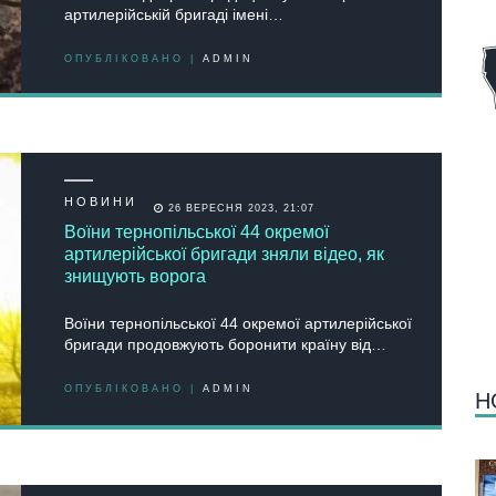
артилерійській бригаді імені…
ОПУБЛІКОВАНО |
ADMIN
НОВИНИ
26 ВЕРЕСНЯ 2023, 21:07
Воїни тернопільської 44 окремої
артилерійської бригади зняли відео, як
знищують ворога
Воїни тернопільської 44 окремої артилерійської
бригади продовжують боронити країну від…
ОПУБЛІКОВАНО |
ADMIN
Н