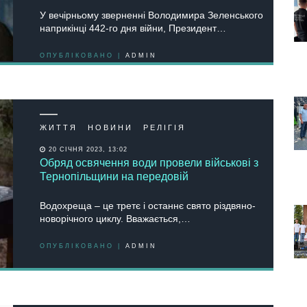
У вечірньому зверненні Володимира Зеленського
наприкінці 442-го дня війни, Президент…
ОПУБЛІКОВАНО |
ADMIN
ЖИТТЯ
НОВИНИ
РЕЛІГІЯ
20 СІЧНЯ 2023, 13:02
Обряд освячення води провели військові з
Тернопільщини на передовій
Водохреща – це третє і останнє свято різдвяно-
новорічного циклу. Вважається,…
ОПУБЛІКОВАНО |
ADMIN