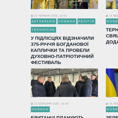
22 ЧЕРВНЯ 2026, 10:52
15 ЖО
АКТУАЛЬНО
НОВИНИ
РЕЛІГІЯ
НОВ
ТЕР
ТЕРНОПІЛЬ
СВЯ
У ПІДЛІСЦЯХ ВІДЗНАЧИЛИ
ДОД
375-РІЧЧЯ БОГДАНОВОЇ
КАПЛИЧКИ ТА ПРОВЕЛИ
ДУХОВНО-ПАТРІОТИЧНИЙ
ФЕСТИВАЛЬ
21 БЕРЕЗНЯ 2025, 15:40
24 ЛЮТ
НОВИНИ
НОВ
БРИТАНЦІ ПЛАНУЮТЬ
ЗЕЛ