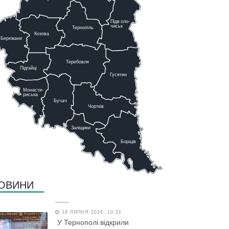
Підв
о
ло-
чиськ
Тернопіль
К
озова
Бережани
Теребовля
Підгайці
Г
у
сятин
Монасти-
риська
Бучач
Чо
р
тків
Заліщики
Борщів
ОВИНИ
18 ЛИПНЯ 2026, 10:21
У Тернополі відкрили