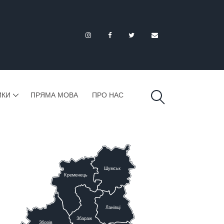
ИКИ
ПРЯМА МОВА
ПРО НАС
Шумськ
К
ременець
Ланівці
Збараж
Зборів