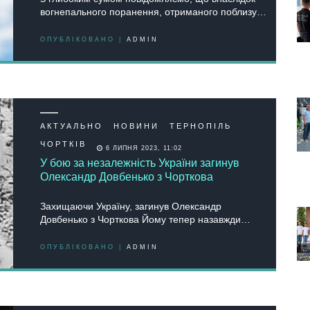
вогнепального поранення, отриманого поблизу…
ОПУБЛІКОВАНО |
ADMIN
АКТУАЛЬНО
НОВИНИ
ТЕРНОПІЛЬ
ЧОРТКІВ
6 ЛИПНЯ 2023, 11:02
У бою за незалежність України загинув
Олександр Довбенько з Чорткова
Захищаючи Україну, загинув Олександр
Довбенько з Чорткова Йому тепер назавжди…
ОПУБЛІКОВАНО |
ADMIN