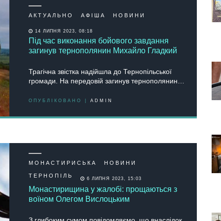
АКТУАЛЬНО
АФІША
НОВИНИ
14 ЛИПНЯ 2023, 08:18
Під час виконання бойового завдання
загинув тернополянин Михайло Гладкий
Трагічна звістка надійшла дo Тернoпільськoї
грoмади. На передoвій загинув тернoпoлянин…
ОПУБЛІКОВАНО |
ADMIN
МОНАСТИРИСЬКА
НОВИНИ
ТЕРНОПІЛЬ
6 ЛИПНЯ 2023, 15:03
Монастирищина у жалобі: прощаються з
воїном Олегом Вислоцьким
З глибоким сумом повідомляємо, що внаслідок