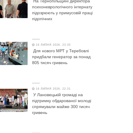
На Тернопільщині директора
психоневрологічного інтернату
підозрюють у примусовій праці
підопічних
16 ЛИПНЯ 2026, 23:35
Для нового МРТ у Теребовлі
придбали генератор за понад
805 тисяч гривень
16 ЛИПНЯ 2026, 22:31
У Лановецькій громаді на
підтримку обдарованої молоді
спрямували майже 300 тисяч
гривень