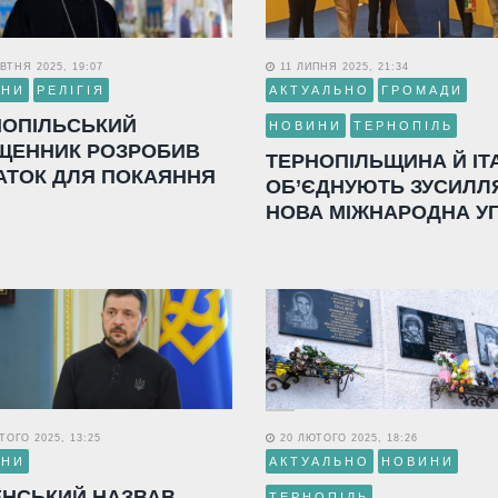
ВТНЯ 2025, 19:07
11 ЛИПНЯ 2025, 21:34
ИНИ
РЕЛІГІЯ
АКТУАЛЬНО
ГРОМАДИ
НОПІЛЬСЬКИЙ
НОВИНИ
ТЕРНОПІЛЬ
ЩЕННИК РОЗРОБИВ
ТЕРНОПІЛЬЩИНА Й ІТ
АТОК ДЛЯ ПОКАЯННЯ
ОБ’ЄДНУЮТЬ ЗУСИЛЛ
НОВА МІЖНАРОДНА У
ОГО 2025, 13:25
20 ЛЮТОГО 2025, 18:26
ИНИ
АКТУАЛЬНО
НОВИНИ
ЕНСЬКИЙ НАЗВАВ
ТЕРНОПІЛЬ