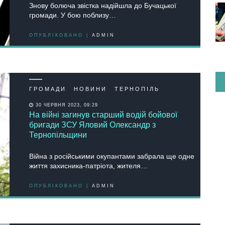
Знову болюча звістка надійшла до Бучацької
громади. У бою поблизу…
ОПУБЛІКОВАНО |
ADMIN
ГРОМАДИ
НОВИНИ
ТЕРНОПІЛЬ
30 ЧЕРВНЯ 2023, 09:29
На війні загинув старший водій бойової
бригади ЗСУ Яловий Олександр з
Тернопільщини
Війна з російськими окупантами забрала ще одне
життя захисника-патріота, жителя…
ОПУБЛІКОВАНО |
ADMIN