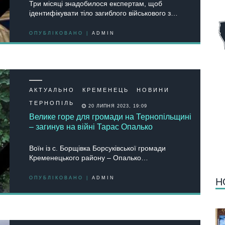
Три місяці знадобилося експертам, щоб
ідентифікувати тіло загиблого військового з…
ОПУБЛІКОВАНО |
ADMIN
АКТУАЛЬНО
КРЕМЕНЕЦЬ
НОВИНИ
ТЕРНОПІЛЬ
20 ЛИПНЯ 2023, 19:09
Велике горе для громади на Тернопільщині
– загинув на війні Тарас Опалько
Воїн із с. Борщівка Борсуківської громади
Кременецького району – Опалько…
ОПУБЛІКОВАНО |
ADMIN
Н