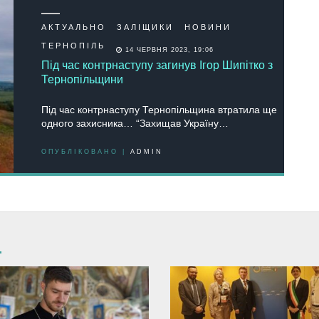
АКТУАЛЬНО
ЗАЛІЩИКИ
НОВИНИ
ТЕРНОПІЛЬ
14 ЧЕРВНЯ 2023, 19:06
Під час контрнаступу загинув Ігор Шипітко з
Тернопільщини
Під час контрнаступу Тернопільщина втратила ще
одного захисника… “Захищав Україну…
ОПУБЛІКОВАНО |
ADMIN