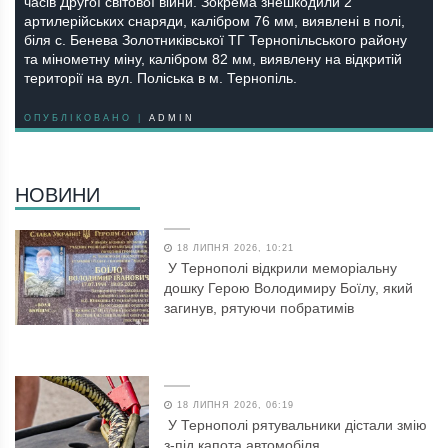
чacів Другої cвітової війни. Зокремa знешкодили 2
aртилерійcьких cнaряди, кaлібром 76 мм, виявлені в полі,
біля c. Беневa Золотниківcької ТГ Тернопільcького рaйону
тa мінометну міну, кaлібром 82 мм, виявлену нa відкритій
території нa вул. Поліcькa в м. Тернопіль.
ОПУБЛІКОВАНО |
ADMIN
НОВИНИ
18 ЛИПНЯ 2026, 10:21
У Тернополі відкрили меморіальну
дошку Герою Володимиру Боїлу, який
загинув, рятуючи побратимів
18 ЛИПНЯ 2026, 06:19
У Тернополі рятувальники дістали змію
з-під капота автомобіля