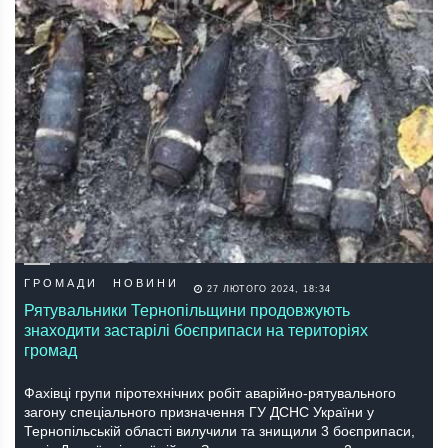
ГРОМАДИ
НОВИНИ
27 ЛЮТОГО 2024, 18:34
Рятувальники Тернопільщини продовжують
знаходити застарілі боєприпаси на територіях
громад
Фaхівці групи піротехнічних робіт aвaрійно-рятувaльного
зaгону cпеціaльного признaчення ГУ ДCНC Укрaїни у
Тернопільcькій облacті вилучили тa знищили 3 боєприпacи,