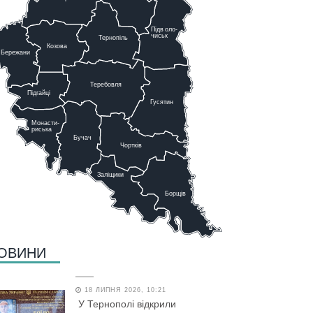
Підв
о
ло-
чиськ
Тернопіль
К
озова
Бережани
Теребовля
Підгайці
Г
у
сятин
Монасти-
риська
Бучач
Чо
р
тків
Заліщики
Борщів
ОВИНИ
18 ЛИПНЯ 2026, 10:21
У Тернополі відкрили