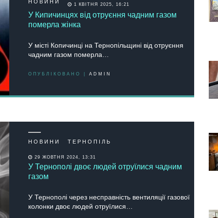
НОВИНИ
1 КВІТНЯ 2025, 16:21
У Кипичинцях від отруєння чадним газом
померла жінка
У місті Копичинці на Тернопільщині від отруєння
чадним газом померла…
ОПУБЛІКОВАНО |
ADMIN
НОВИНИ
ТЕРНОПІЛЬ
29 ЖОВТНЯ 2024, 13:31
У Тернополі двоє людей отруїлися чадним
газом
У Тернополі через несправність вентиляції газової
колонки двоє людей отруїлися…