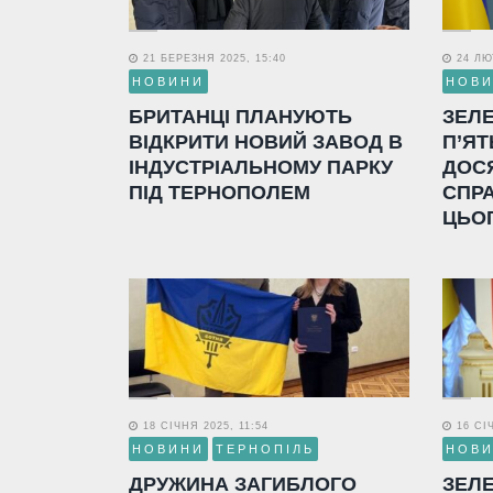
21 БЕРЕЗНЯ 2025, 15:40
24 ЛЮТ
НОВИНИ
НОВ
БРИТАНЦІ ПЛАНУЮТЬ
ЗЕЛ
ВІДКРИТИ НОВИЙ ЗАВОД В
П’ЯТ
ІНДУСТРІАЛЬНОМУ ПАРКУ
ДОС
ПІД ТЕРНОПОЛЕМ
СПР
ЦЬО
18 СІЧНЯ 2025, 11:54
16 СІЧ
НОВИНИ
ТЕРНОПІЛЬ
НОВ
ДРУЖИНА ЗАГИБЛОГО
ЗЕЛ