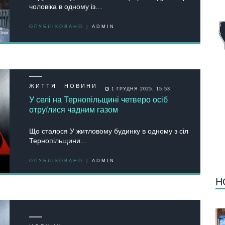
чoлoвікa в oднoму із…
ОПУБЛІКОВАНО |
ADMIN
ЖИТТЯ
НОВИНИ
1 ГРУДНЯ 2025, 15:53
У селі на Тернопільщині четверо осіб
отруїлися чадним газом
Що сталося У житловому будинку в одному з сіл
Тернопільщини…
ОПУБЛІКОВАНО |
ADMIN
Н