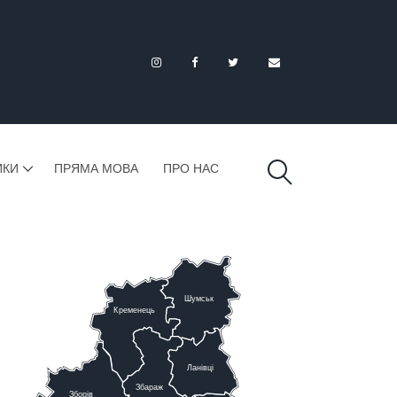
ИКИ
ПРЯМА МОВА
ПРО НАС
Шумськ
К
ременець
Ланівці
Збараж
Зборів