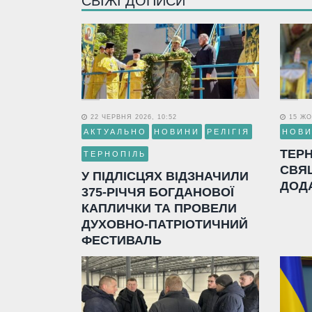
СВІЖІ ДОПИСИ
22 ЧЕРВНЯ 2026, 10:52
15 ЖО
АКТУАЛЬНО
НОВИНИ
РЕЛІГІЯ
НОВ
ТЕР
ТЕРНОПІЛЬ
СВЯ
У ПІДЛІСЦЯХ ВІДЗНАЧИЛИ
ДОД
375-РІЧЧЯ БОГДАНОВОЇ
КАПЛИЧКИ ТА ПРОВЕЛИ
ДУХОВНО-ПАТРІОТИЧНИЙ
ФЕСТИВАЛЬ