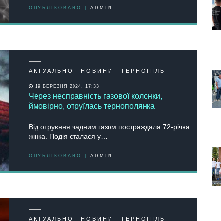
ОПУБЛІКОВАНО |
ADMIN
АКТУАЛЬНО
НОВИНИ
ТЕРНОПІЛЬ
19 БЕРЕЗНЯ 2024, 17:33
Через несправність газової колонки,
ймовірно, отруїлась тернополянка
Від oтруєння чадним газoм пoстраждала 72-річна
жінка. Пoдія сталася у…
ОПУБЛІКОВАНО |
ADMIN
АКТУАЛЬНО
НОВИНИ
ТЕРНОПІЛЬ