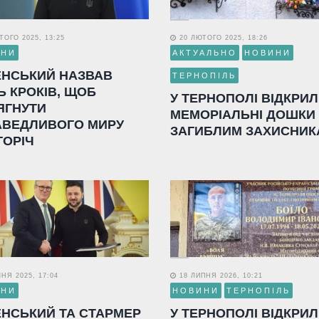
ОГО 2025, 13:25
20 ЛЮТОГО 2025, 18:26
ИНИ
АКТУАЛЬНО
НОВИНИ
ЕНСЬКИЙ НАЗВАВ
ТЕРНОПІЛЬ
Ь КРОКІВ, ЩОБ
У ТЕРНОПОЛІ ВІДКРИ
ЯГНУТИ
МЕМОРІАЛЬНІ ДОШКИ
АВЕДЛИВОГО МИРУ
ЗАГИБЛИМ ЗАХИСНИК
ГОРІЧ
НЯ 2025, 17:04
18 ЛИПНЯ 2026, 10:21
ИНИ
НОВИНИ
ТЕРНОПІЛЬ
ЕНСЬКИЙ ТА СТАРМЕР
У ТЕРНОПОЛІ ВІДКРИ