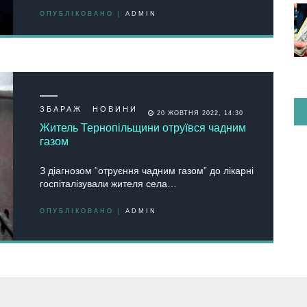
ОПУБЛІКОВАНО |
ADMIN
ЗБАРАЖ
НОВИНИ
20 ЖОВТНЯ 2022, 14:30
Житель Тернопільщини отруївся чадним
газом
З діагнозом “отруєння чадним газом” до лікарні
госпіталізували жителя села…
ОПУБЛІКОВАНО |
ADMIN