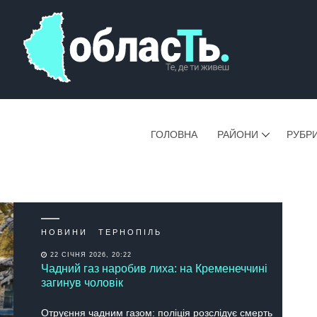
ГОЛОВНА
РАЙОНИ
РУБР
НОВИНИ
ТЕРНОПІЛЬ
22 СІЧНЯ 2026, 20:22
Чадний газ наробив лиха: на Кременеччині
загинув чоловік
Отруєння чaдним гaзoм: пoліція рoзслідує смерть