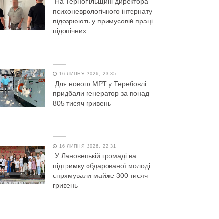
На Тернопільщині директора
психоневрологічного інтернату
підозрюють у примусовій праці
підопічних
16 ЛИПНЯ 2026, 23:35
Для нового МРТ у Теребовлі
придбали генератор за понад
805 тисяч гривень
16 ЛИПНЯ 2026, 22:31
У Лановецькій громаді на
підтримку обдарованої молоді
спрямували майже 300 тисяч
гривень