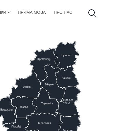
ИКИ
ПРЯМА МОВА
ПРО НАС
Шумськ
К
ременець
Ланівці
Збараж
Зборів
Підв
о
ло-
чиськ
Тернопіль
К
озова
Бережани
Теребовля
Підгайці
Г
у
сятин