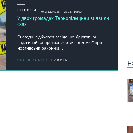
НОВИНИ
2 БЕРЕЗНЯ 2023, 19:03
У двох громадах Тернопільщини виявили
сказ
Сьогодні відбулося засідання Державної
надзвичайної протиепізоотичної комісії при
Чортківській районній…
ОПУБЛІКОВАНО |
ADMIN
Н