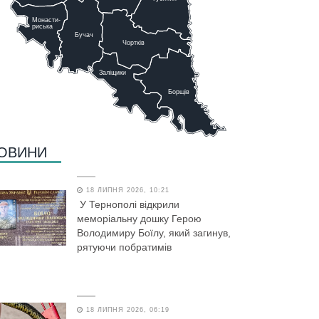
Монасти-
риська
Бучач
Чо
р
тків
Заліщики
Борщів
ОВИНИ
18 ЛИПНЯ 2026, 10:21
У Тернополі відкрили
меморіальну дошку Герою
Володимиру Боїлу, який загинув,
рятуючи побратимів
18 ЛИПНЯ 2026, 06:19