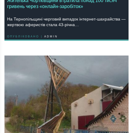
Жителька Чортківщини втратила понад 100 тисяч
гривень через «онлайн-заробіток»
На Тернопільщині черговий випадок інтернет-шахрайства —
жертвою аферистів стала 43-річна…
ОПУБЛІКОВАНО |
ADMIN