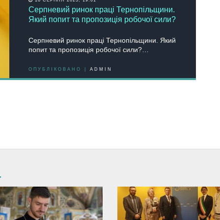
Серпневий ринок праці Тернопільщини.
Який попит та пропозиція робочої сили?
Серпневий ринок праці Тернопільщини. Який
попит та пропозиція робочої сили?…
ОПУБЛІКОВАНО |
ADMIN