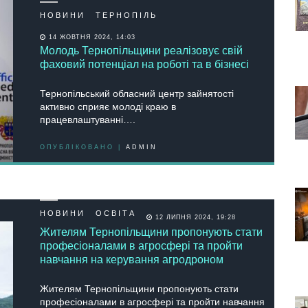
НОВИНИ
ТЕРНОПІЛЬ
14 ЖОВТНЯ 2024, 14:03
Молодь Тернопільщини реалізовує свій
фаховий потенціал на роботі та в бізнесі
Тернопільський обласний центр зайнятості
активно сприяє молоді краю в
працевлаштуванні….
ОПУБЛІКОВАНО |
ADMIN
НОВИНИ
ОСВІТА
12 ЛИПНЯ 2024, 19:28
Жителям Тернопільщини пропонують стати
професіоналами в агросфері та пройти
навчання на керування агродроном
Жителям Тернопільщини пропонують стати
професіоналами в агросфері та пройти навчання