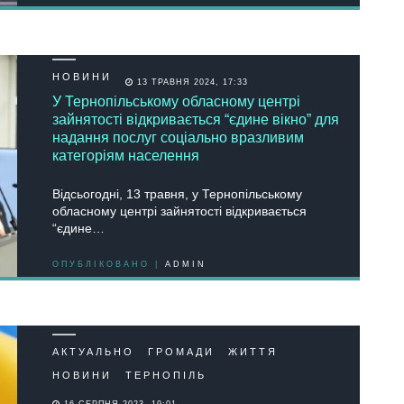
НОВИНИ
13 ТРАВНЯ 2024, 17:33
У Тернопільському обласному центрі
зайнятості відкривається “єдине вікно” для
надання послуг соціально вразливим
категоріям населення
Відсьогодні, 13 травня, у Тернопільському
обласному центрі зайнятості відкривається
“єдине…
ОПУБЛІКОВАНО |
ADMIN
АКТУАЛЬНО
ГРОМАДИ
ЖИТТЯ
НОВИНИ
ТЕРНОПІЛЬ
16 СЕРПНЯ 2023, 19:01