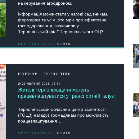
на керування агродроном.
Інформація може стати у нагоді садівникам,
фермерам та усім, хто мріє про ефективне
господарювання, зазначили у
Тернопільській філії Тернопільського ОЦЗ.
ОПУБЛІКОВАНО |
ADMIN
НОВИНИ
ТЕРНОПІЛЬ
25 ЧЕРВНЯ 2024, 08:34
Жителі Тернопільщини можуть
працевлаштуватися у транспортній галузі
Тернопільський обласний центр зайнятості
(ТОЦЗ) нагадує громадянам про можливість
працевлаштування…
ОПУБЛІКОВАНО |
ADMIN