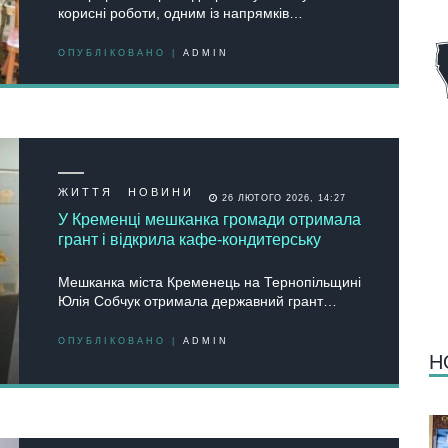
корисні роботи, одним із напрямків…
ОПУБЛІКОВАНО |
ADMIN
ЖИТТЯ
НОВИНИ
26 ЛЮТОГО 2026, 14:27
У Кременці мешканка громади отримала
грант і відкрила кафе-кондитерську
Мешканка міста Кременець на Тернопільщині
Юлія Собчук отримала державний грант…
ОПУБЛІКОВАНО |
ADMIN
Н