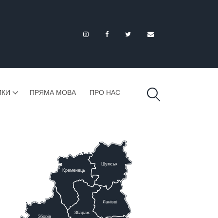
ИКИ
ПРЯМА МОВА
ПРО НАС
Шумськ
К
ременець
Ланівці
Збараж
Зборів