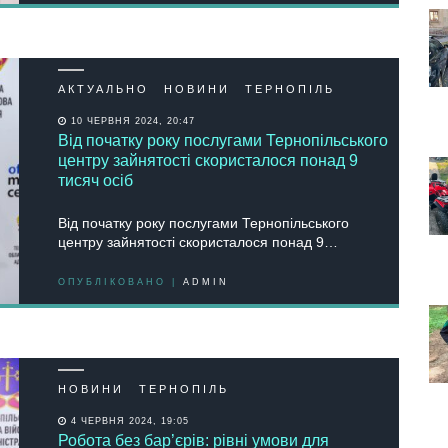
АКТУАЛЬНО
НОВИНИ
ТЕРНОПІЛЬ
10 ЧЕРВНЯ 2024, 20:47
Від початку року послугами Тернопільського
центру зайнятості скористалося понад 9
тисяч осіб
Від початку року послугами Тернопільського
центру зайнятості скористалося понад 9…
ОПУБЛІКОВАНО |
ADMIN
НОВИНИ
ТЕРНОПІЛЬ
4 ЧЕРВНЯ 2024, 19:05
Робота без бар’єрів: рівні умови для