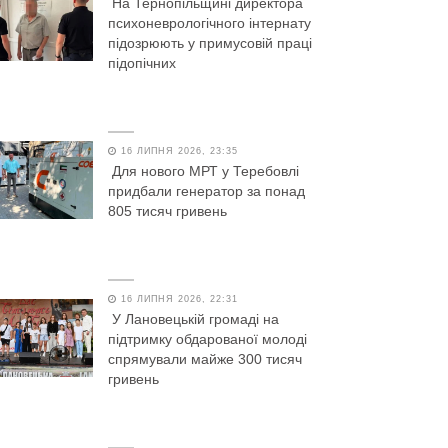
На Тернопільщині директора
психоневрологічного інтернату
підозрюють у примусовій праці
підопічних
16 ЛИПНЯ 2026, 23:35
Для нового МРТ у Теребовлі
придбали генератор за понад
805 тисяч гривень
16 ЛИПНЯ 2026, 22:31
У Лановецькій громаді на
підтримку обдарованої молоді
спрямували майже 300 тисяч
гривень