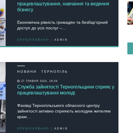
працевлаштування, навчання та ведення
бізнесу
Економічна рівність громадян та безбар’єрний
доступ до усіх послуг –…
ОПУБЛІКОВАНО |
ADMIN
НОВИНИ
ТЕРНОПІЛЬ
27 ТРАВНЯ 2024, 18:04
Служба зайнятості Тернопільщини сприяє у
працевлаштуванні молоді
Фахівці Тернопільського обласного центру
зайнятості активно сприяють молодим жителям
краю…
ОПУБЛІКОВАНО |
ADMIN