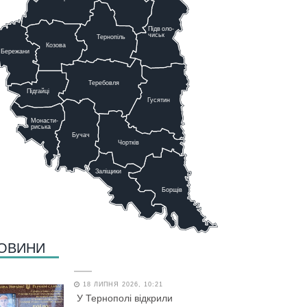
Підв
о
ло-
чиськ
Тернопіль
К
озова
Бережани
Теребовля
Підгайці
Г
у
сятин
Монасти-
риська
Бучач
Чо
р
тків
Заліщики
Борщів
ОВИНИ
18 ЛИПНЯ 2026, 10:21
У Тернополі відкрили